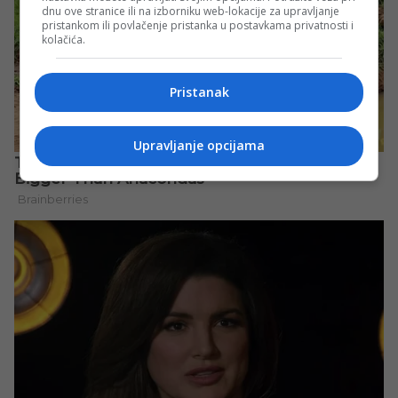
dnu ove stranice ili na izborniku web-lokacije za upravljanje
pristankom ili povlačenje pristanka u postavkama privatnosti i
kolačića.
Pristanak
Upravljanje opcijama