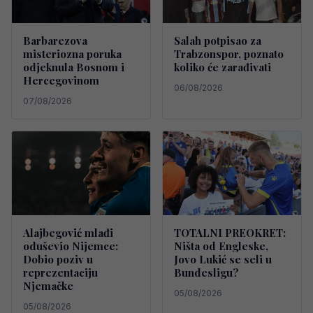
Barbarezova
Salah potpisao za
misteriozna poruka
Trabzonspor, poznato
odjeknula Bosnom i
koliko će zarađivati
Hercegovinom
06/08/2026
07/08/2026
Alajbegović mlađi
TOTALNI PREOKRET:
oduševio Nijemce:
Ništa od Engleske,
Dobio poziv u
Jovo Lukić se seli u
reprezentaciju
Bundesligu?
Njemačke
05/08/2026
05/08/2026