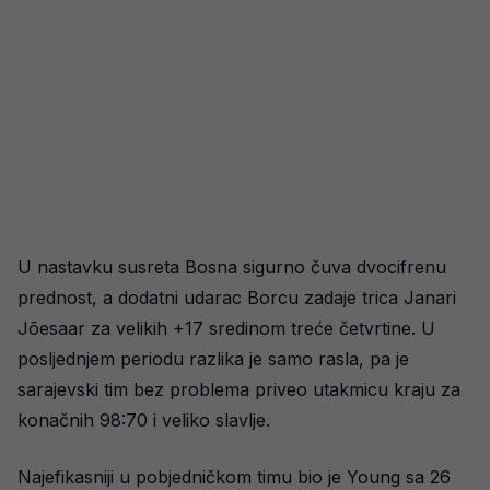
U nastavku susreta Bosna sigurno čuva dvocifrenu
prednost, a dodatni udarac Borcu zadaje trica Janari
Jõesaar za velikih +17 sredinom treće četvrtine. U
posljednjem periodu razlika je samo rasla, pa je
sarajevski tim bez problema priveo utakmicu kraju za
konačnih 98:70 i veliko slavlje.
Najefikasniji u pobjedničkom timu bio je Young sa 26