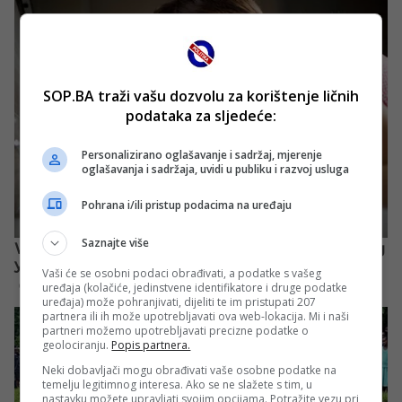
SOP.BA traži vašu dozvolu za korištenje ličnih
podataka za sljedeće:
Personalizirano oglašavanje i sadržaj, mjerenje
oglašavanja i sadržaja, uvidi u publiku i razvoj usluga
Pohrana i/ili pristup podacima na uređaju
Saznajte više
Vaši će se osobni podaci obrađivati, a podatke s vašeg
uređaja (kolačiće, jedinstvene identifikatore i druge podatke
uređaja) može pohranjivati, dijeliti te im pristupati 207
partnera ili ih može upotrebljavati ova web-lokacija. Mi i naši
partneri možemo upotrebljavati precizne podatke o
geolociranju.
Popis partnera.
Neki dobavljači mogu obrađivati vaše osobne podatke na
temelju legitimnog interesa. Ako se ne slažete s tim, u
nastavku možete upravljati svojim opcijama. Potražite vezu pri