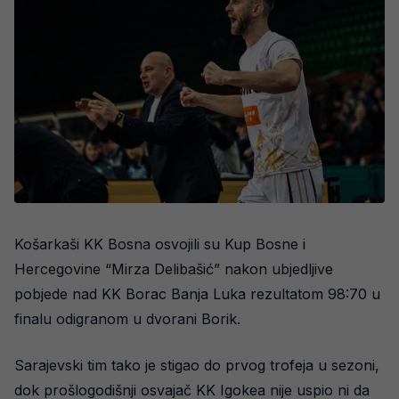
Košarkaši KK Bosna osvojili su Kup Bosne i
Hercegovine “Mirza Delibašić” nakon ubjedljive
pobjede nad KK Borac Banja Luka rezultatom 98:70 u
finalu odigranom u dvorani Borik.
Sarajevski tim tako je stigao do prvog trofeja u sezoni,
dok prošlogodišnji osvajač KK Igokea nije uspio ni da