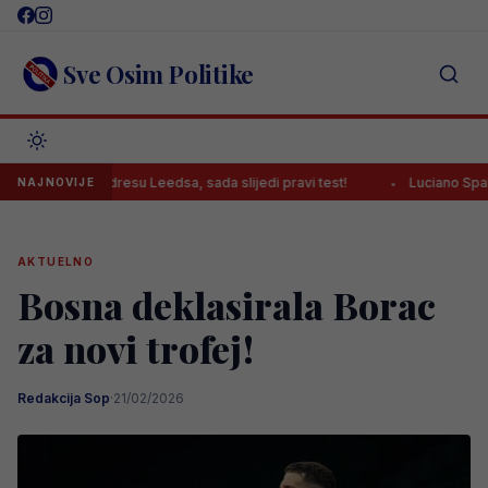
Skip
to
content
Sve Osim Politike
vio u dresu Leedsa, sada slijedi pravi test!
Luciano Spalletti kom
NAJNOVIJE
AKTUELNO
Bosna deklasirala Borac
za novi trofej!
Redakcija Sop
·
21/02/2026