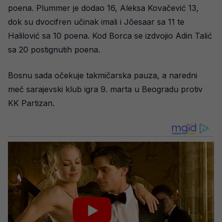
poena. Plummer je dodao 16, Aleksa Kovačević 13,
dok su dvocifren učinak imali i Jõesaar sa 11 te
Halilović sa 10 poena. Kod Borca se izdvojio Adin Talić
sa 20 postignutih poena.
Bosnu sada očekuje takmičarska pauza, a naredni
meč sarajevski klub igra 9. marta u Beogradu protiv
KK Partizan.