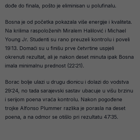
dođe do finala, pošto je eliminisan u polufinalu.
Bosna je od početka pokazala više energije i kvaliteta.
Na krilima raspoloženih Miralem Halilović i Michael
Young Jr. Studenti su rano preuzeli kontrolu i poveli
19:13. Domaći su u finišu prve četvrtine uspjeli
okrenuti rezultat, ali je nakon deset minuta ipak Bosna
imala minimalnu prednost (22:21).
Borac bolje ulazi u drugu dionicu i dolazi do vodstva
29:24, no tada sarajevski sastav ubacuje u višu brzinu
i serijom poena vraća kontrolu. Nakon pogođene
trojke Alfonso Plummer razlika je porasla na deset
poena, a na odmor se otišlo pri rezultatu 47:35.