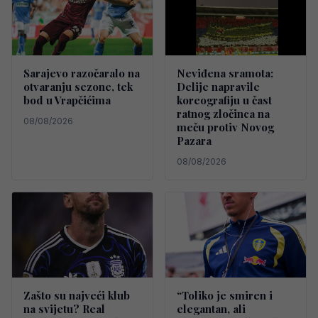
Sarajevo razočaralo na
Neviđena sramota:
otvaranju sezone, tek
Delije napravile
bod u Vrapčićima
koreografiju u čast
ratnog zločinca na
08/08/2026
meču protiv Novog
Pazara
08/08/2026
Zašto su najveći klub
“Toliko je smiren i
na svijetu? Real
elegantan, ali