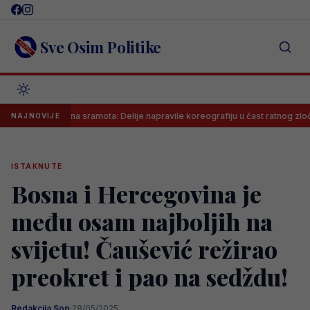
Skip
to
content
Sve Osim Politike
Neviđena sramota: Delije napravile koreografiju u čast ratnog zločinca 
NAJNOVIJE
ISTAKNUTE
Bosna i Hercegovina je
među osam najboljih na
svijetu! Čaušević režirao
preokret i pao na sedždu!
Redakcija Sop
·
28/05/2025