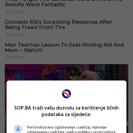
SOP.BA traži vašu dozvolu za korištenje ličnih
podataka za sljedeće:
Personalizirano oglašavanje i sadržaj, mjerenje
oglašavanja i sadržaja, uvidi u publiku i razvoj usluga