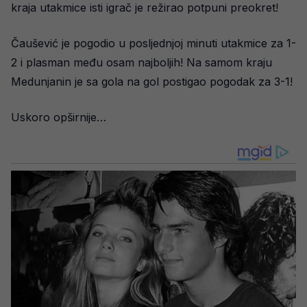
kraja utakmice isti igrač je režirao potpuni preokret!
Čaušević je pogodio u posljednjoj minuti utakmice za 1-
2 i plasman među osam najboljih! Na samom kraju
Medunjanin je sa gola na gol postigao pogodak za 3-1!
Uskoro opširnije…