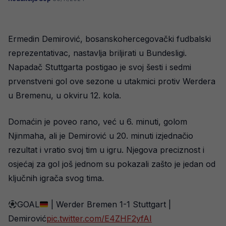
Ermedin Demirović, bosanskohercegovački fudbalski
reprezentativac, nastavlja briljirati u Bundesligi.
Napadač Stuttgarta postigao je svoj šesti i sedmi
prvenstveni gol ove sezone u utakmici protiv Werdera
u Bremenu, u okviru 12. kola.
Domaćin je poveo rano, već u 6. minuti, golom
Njinmaha, ali je Demirović u 20. minuti izjednačio
rezultat i vratio svoj tim u igru. Njegova preciznost i
osjećaj za gol još jednom su pokazali zašto je jedan od
ključnih igrača svog tima.
GOAL
| Werder Bremen 1-1 Stuttgart |
Demirović
pic.twitter.com/E4ZHF2yfAI