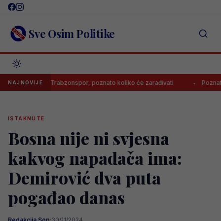
Skip
to
content
Sve Osim Politike
tpisao za Trabzonspor, poznato koliko će zarađivati
Poznato kolik
NAJNOVIJE
ISTAKNUTE
Bosna nije ni svjesna
kakvog napadača ima:
Demirović dva puta
pogađao danas
Redakcija Sop
·
30/11/2024