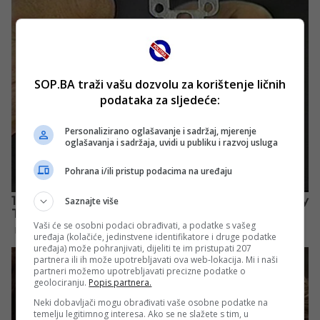
SOP.BA traži vašu dozvolu za korištenje ličnih
podataka za sljedeće:
Personalizirano oglašavanje i sadržaj, mjerenje
oglašavanja i sadržaja, uvidi u publiku i razvoj usluga
Pohrana i/ili pristup podacima na uređaju
Saznajte više
Vaši će se osobni podaci obrađivati, a podatke s vašeg
uređaja (kolačiće, jedinstvene identifikatore i druge podatke
uređaja) može pohranjivati, dijeliti te im pristupati 207
partnera ili ih može upotrebljavati ova web-lokacija. Mi i naši
partneri možemo upotrebljavati precizne podatke o
geolociranju.
Popis partnera.
Neki dobavljači mogu obrađivati vaše osobne podatke na
temelju legitimnog interesa. Ako se ne slažete s tim, u