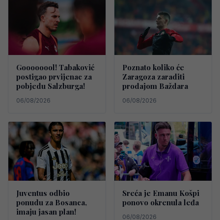
Goooooool! Tabaković
Poznato koliko će
postigao prvijenac za
Zaragoza zaraditi
pobjedu Salzburga!
prodajom Baždara
06/08/2026
06/08/2026
Juventus odbio
Sreća je Emanu Košpi
ponudu za Bosanca,
ponovo okrenula leđa
imaju jasan plan!
06/08/2026