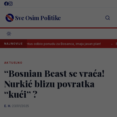
Skip
to
content
Sve Osim Politike
Juventus odbio ponudu za Bosanca, imaju jasan plan!
Sreća je
NAJNOVIJE
AKTUELNO
“Bosnian Beast se vraća!
Nurkić blizu povratka
“kući” ?
E. H.
·
23/01/2025