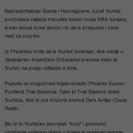
Reprezentativac Bosne i Hercegovine Jusuf Nurkić
proživljava najteže trenutke tokom svoje NBA karijere,
a kao dokaz tome govori i to da je propustio i osmi
meč za svoj tim.
Iz Phoenixa tvrde da je Nurkić bolestan, dok mediji u
Sjedinjenim Američkim Državama prenose kako je
Nurkić na pragu odlaska iz tima.
Pojavila se mogućnost trejda između Phoenix Sunsa i
Portland Trail Blazersa. Tako bi Trail Blazersi dobili
Nurkića, dok bi put Arizone krenuli Deni Avdija i Duop
Reath.
Bio bi to Nurkićev povratak “kući” i ponovno
oblačenje voljenog dresa u kojem je postizao mnoge