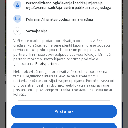
Personalizirano oglašavanje i sadržaj, mjerenje
oglašavanja i sadržaja, uvidi u publiku i razvoj usluga
Pohrana i/ili pristup podacima na uređaju
Saznajte više
Vaši će se osobni podaci obrađivati, a podatke s vašeg
uređaja (kolačiće, jedinstvene identifikatore i druge podatke
uređaja) može pohranjivati, dijeliti te im pristupati 207
partnera ili ih može upotrebljavati ova web-lokacija. Mi i naši
partneri možemo upotrebljavati precizne podatke o
geolociranju.
Popis partnera.
Neki dobavljači mogu obrađivati vaše osobne podatke na
temelju legitimnog interesa. Ako se ne slažete s tim, u
nastavku možete upravljati svojim opcijama. Potražite vezu pri
dnu ove stranice ili na izborniku web-lokacije za upravljanje
pristankom ili povlačenje pristanka u postavkama privatnosti i
kolačića.
Pristanak