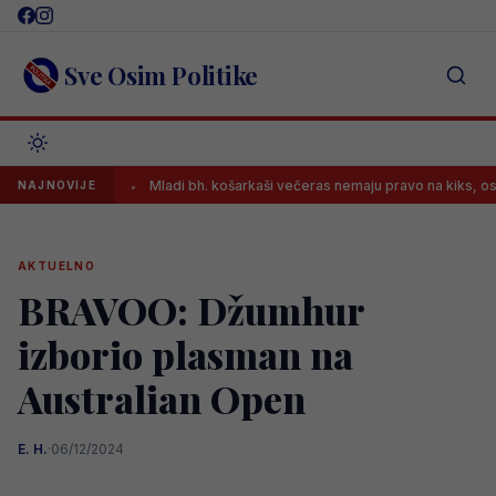
Skip
to
content
Sve Osim Politike
ra?!
Mladi bh. košarkaši večeras nemaju pravo na kiks, osiguran pr
NAJNOVIJE
AKTUELNO
BRAVOO: Džumhur
izborio plasman na
Australian Open
E. H.
·
06/12/2024