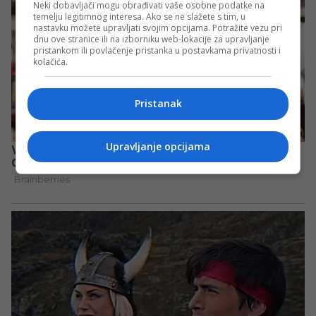
Neki dobavljači mogu obrađivati vaše osobne podatke na
temelju legitimnog interesa. Ako se ne slažete s tim, u
nastavku možete upravljati svojim opcijama. Potražite vezu pri
dnu ove stranice ili na izborniku web-lokacije za upravljanje
pristankom ili povlačenje pristanka u postavkama privatnosti i
kolačića.
Pristanak
Upravljanje opcijama