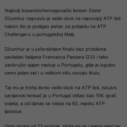
Najbolji bosanskohercegovački teniser Damir
Džumhur napravio je veliki skok na najnovijoj ATP listi
nakon što je podigao pehar za pobjedu na ATP
Challengeru u portugalskoj Maiji.
Džumhur je u jučerašnjem finalu bez problema
savladao Italijana Francesca Passara (2:0) i tako
zaokružio sjajan nastup u Portugalu, gdje je izgubio
samo jedan set i u velikom stilu osvojio titulu.
Taj mu je trofej donio veliki skok na ATP listi. Iskusni
sarajevski tenisač je u Portugal otišao kao 106. igrač
svijeta, a od danas se nalazi na 83. mjestu ATP
ljestvice.
Osim skoka od 23 pozicije, stigla mu je i sjajna vijest jer