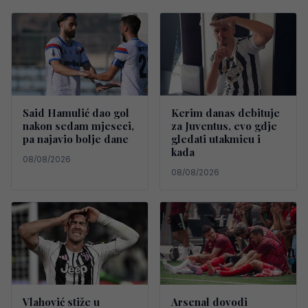
Said Hamulić dao gol
Kerim danas debituje
nakon sedam mjeseci,
za Juventus, evo gdje
pa najavio bolje dane
gledati utakmicu i
kada
08/08/2026
08/08/2026
Vlahović stiže u
Arsenal dovodi