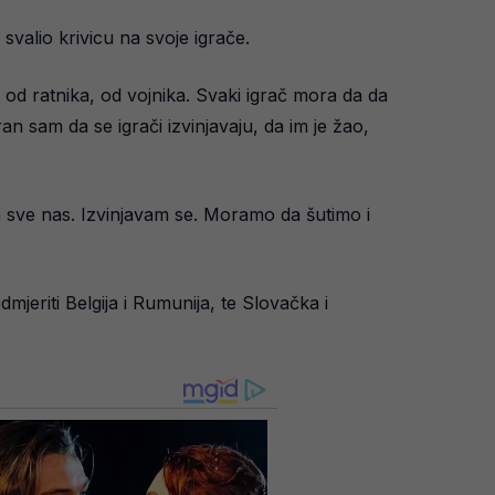
valio krivicu na svoje igrače.
e od ratnika, od vojnika. Svaki igrač mora da da
n sam da se igrači izvinjavaju, da im je žao,
za sve nas. Izvinjavam se. Moramo da šutimo i
jeriti Belgija i Rumunija, te Slovačka i