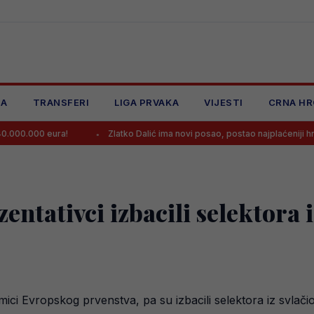
JA
TRANSFERI
LIGA PRVAKA
VIJESTI
CRNA HR
ra!
Zlatko Dalić ima novi posao, postao najplaćeniji hrvatski trener
ntativci izbacili selektora i
ci Evropskog prvenstva, pa su izbacili selektora iz svlači