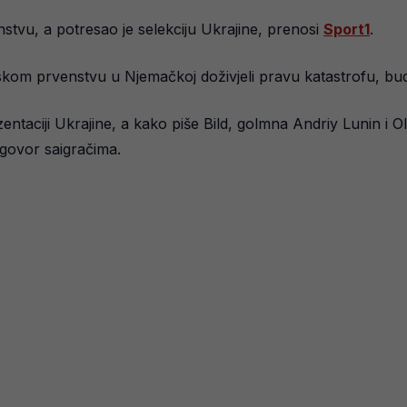
tvu, a potresao je selekciju Ukrajine, prenosi
Sport1
.
kom prvenstvu u Njemačkoj doživjeli pravu katastrofu, bu
taciji Ukrajine, a kako piše Bild, golmna Andriy Lunin i O
 govor saigračima.