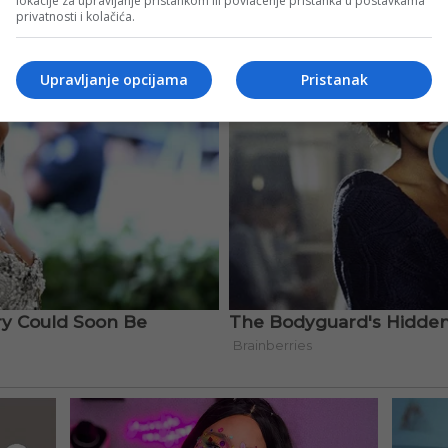
lokacije za upravljanje pristankom ili povlačenje pristanka u postavkama
privatnosti i kolačića.
Upravljanje opcijama
Pristanak