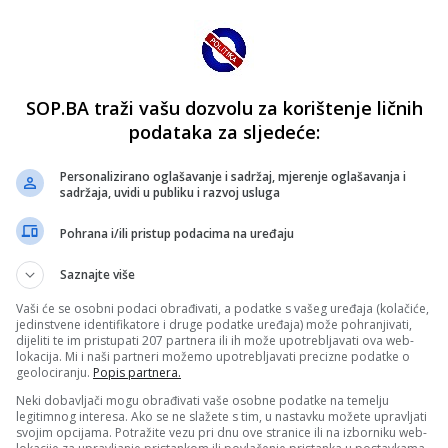
SOP.BA traži vašu dozvolu za korištenje ličnih
podataka za sljedeće:
Personalizirano oglašavanje i sadržaj, mjerenje oglašavanja i
sadržaja, uvidi u publiku i razvoj usluga
Pohrana i/ili pristup podacima na uređaju
Saznajte više
Vaši će se osobni podaci obrađivati, a podatke s vašeg uređaja (kolačiće,
jedinstvene identifikatore i druge podatke uređaja) može pohranjivati,
dijeliti te im pristupati 207 partnera ili ih može upotrebljavati ova web-
lokacija. Mi i naši partneri možemo upotrebljavati precizne podatke o
geolociranju.
Popis partnera.
Neki dobavljači mogu obrađivati vaše osobne podatke na temelju
legitimnog interesa. Ako se ne slažete s tim, u nastavku možete upravljati
svojim opcijama. Potražite vezu pri dnu ove stranice ili na izborniku web-