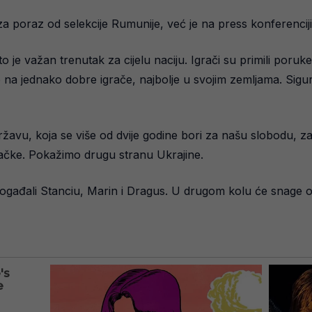
 poraz od selekcije Rumunije, već je na press konferenciji s
 je važan trenutak za cijelu naciju. Igrači su primili poruk
 na jednako dobre igrače, najbolje u svojim zemljama. Sigura
državu, koja se više od dvije godine bori za našu slobodu, 
ačke. Pokažimo drugu stranu Ukrajine.
ogađali Stanciu, Marin i Dragus. U drugom kolu će snage odm