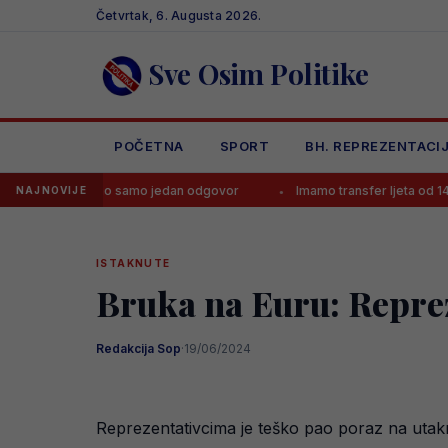
Skip
Četvrtak, 6. Augusta 2026.
to
content
Sve Osim Politike
POČETNA
SPORT
BH. REPREZENTACI
j imao samo jedan odgovor
Imamo transfer ljeta od 140.000.000 eu
NAJNOVIJE
ISTAKNUTE
Bruka na Euru: Repreze
Redakcija Sop
·
19/06/2024
Reprezentativcima je teško pao poraz na utakmi