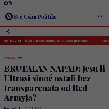
Skip
to
content
Sve Osim Politike
as oduševio u dresu Leedsa, sada slijedi pravi test!
Luciano Spall
NAJNOVIJE
ISTAKNUTE
BRUTALAN NAPAD: Jesu li
Ultrasi sinoć ostali bez
transparenata od Red
Armyja?
Redakcija Sop
·
01/03/2025