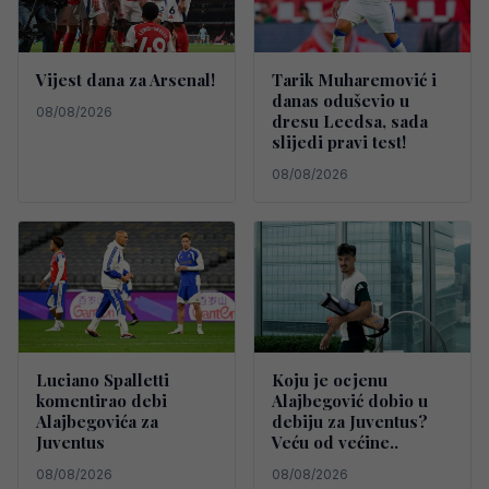
Vijest dana za Arsenal!
Tarik Muharemović i
danas oduševio u
08/08/2026
dresu Leedsa, sada
slijedi pravi test!
08/08/2026
Luciano Spalletti
Koju je ocjenu
komentirao debi
Alajbegović dobio u
Alajbegovića za
debiju za Juventus?
Juventus
Veću od većine..
08/08/2026
08/08/2026