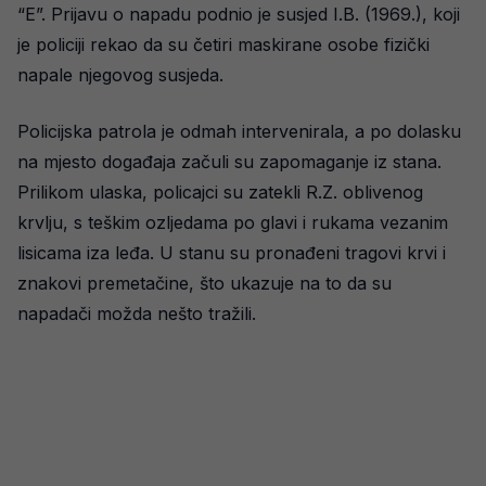
“E”. Prijavu o napadu podnio je susjed I.B. (1969.), koji
je policiji rekao da su četiri maskirane osobe fizički
napale njegovog susjeda.
Policijska patrola je odmah intervenirala, a po dolasku
na mjesto događaja začuli su zapomaganje iz stana.
Prilikom ulaska, policajci su zatekli R.Z. oblivenog
krvlju, s teškim ozljedama po glavi i rukama vezanim
lisicama iza leđa. U stanu su pronađeni tragovi krvi i
znakovi premetačine, što ukazuje na to da su
napadači možda nešto tražili.