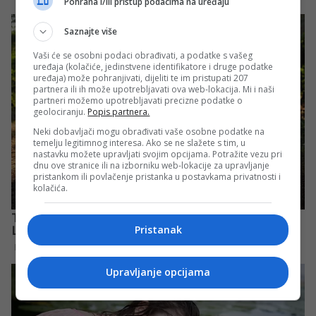
Pohrana i/ili pristup podacima na uređaju
Saznajte više
Vaši će se osobni podaci obrađivati, a podatke s vašeg
uređaja (kolačiće, jedinstvene identifikatore i druge podatke
uređaja) može pohranjivati, dijeliti te im pristupati 207
partnera ili ih može upotrebljavati ova web-lokacija. Mi i naši
partneri možemo upotrebljavati precizne podatke o
geolociranju.
Popis partnera.
Neki dobavljači mogu obrađivati vaše osobne podatke na
temelju legitimnog interesa. Ako se ne slažete s tim, u
nastavku možete upravljati svojim opcijama. Potražite vezu pri
dnu ove stranice ili na izborniku web-lokacije za upravljanje
pristankom ili povlačenje pristanka u postavkama privatnosti i
kolačića.
Pristanak
Upravljanje opcijama