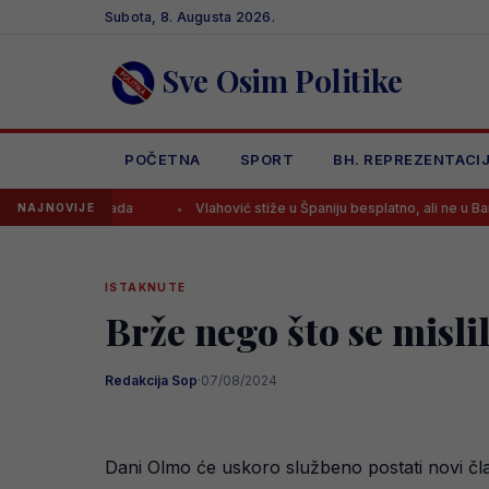
Skip
Subota, 8. Augusta 2026.
to
content
Sve Osim Politike
POČETNA
SPORT
BH. REPREZENTACI
u i kada
Vlahović stiže u Španiju besplatno, ali ne u Barcelonu
NAJNOVIJE
ISTAKNUTE
Brže nego što se misl
Redakcija Sop
·
07/08/2024
Dani Olmo će uskoro službeno postati novi čl