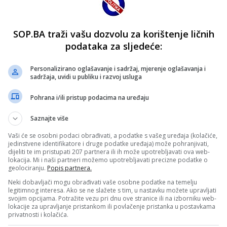
SOP.BA traži vašu dozvolu za korištenje ličnih
podataka za sljedeće:
Personalizirano oglašavanje i sadržaj, mjerenje oglašavanja i
sadržaja, uvidi u publiku i razvoj usluga
Pohrana i/ili pristup podacima na uređaju
Saznajte više
Vaši će se osobni podaci obrađivati, a podatke s vašeg uređaja (kolačiće,
jedinstvene identifikatore i druge podatke uređaja) može pohranjivati,
dijeliti te im pristupati 207 partnera ili ih može upotrebljavati ova web-
lokacija. Mi i naši partneri možemo upotrebljavati precizne podatke o
geolociranju.
Popis partnera.
Neki dobavljači mogu obrađivati vaše osobne podatke na temelju
legitimnog interesa. Ako se ne slažete s tim, u nastavku možete upravljati
svojim opcijama. Potražite vezu pri dnu ove stranice ili na izborniku web-
lokacije za upravljanje pristankom ili povlačenje pristanka u postavkama
privatnosti i kolačića.