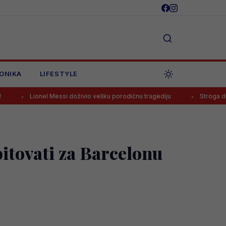
ONIKA
LIFESTYLE
onel Messi doživio veliku porodičnu tragediju
Stroga disciplina u R
bitovati za Barcelonu