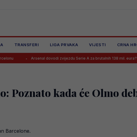
JA
TRANSFERI
LIGA PRVAKA
VIJESTI
CRNA HR
Arsenal dovodi zvijezdu Serie A za brutalnih 138 mil. eura?!
Li
ilo: Poznato kada će Olmo de
an Barcelone.