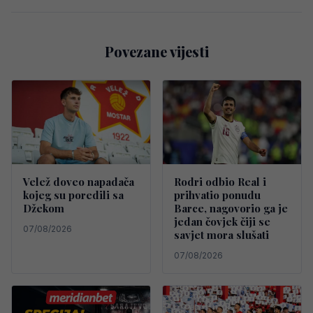
Povezane vijesti
Velež doveo napadača
Rodri odbio Real i
kojeg su poredili sa
prihvatio ponudu
Džekom
Barce, nagovorio ga je
jedan čovjek čiji se
07/08/2026
savjet mora slušati
07/08/2026