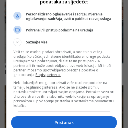
podataka za sljedeće:
Personalizirano oglašavanje i sadržaj, mjerenje
oglašavanja i sadržaja, uvidi u publiku i razvoj usluga
Pohrana i/ili pristup podacima na uređaju
Saznajte više
Vaši će se osobni podaci obrađivati, a podatke s vašeg
uređaja (kolačiće, jedinstvene identifikatore i druge podatke
uređaja) može pohranjivati, dijeliti te im pristupati 207
partnera ili ih može upotrebljavati ova web-lokacija. Mi i naši
partneri možemo upotrebljavati precizne podatke o
geolociranju.
Popis partnera.
Neki dobavljači mogu obrađivati vaše osobne podatke na
temelju legitimnog interesa. Ako se ne slažete s tim, u
nastavku možete upravljati svojim opcijama. Potražite vezu pri
dnu ove stranice ili na izborniku web-lokacije za upravljanje
pristankom ili povlačenje pristanka u postavkama privatnosti i
kolačića.
Pristanak