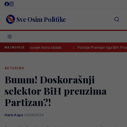
Skip
to
content
Sve Osim Politike
k čiji se savjet mora slušati
Počinje Premijer liga BiH: Pronađi spec
NAJNOVIJE
AKTUELNO
Bumm! Doskorašnji
selektor BiH preuzima
Partizan?!
Haris Kapo
·
24/09/2024