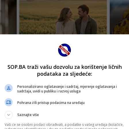
SOP.BA traži vašu dozvolu za korištenje ličnih
podataka za sljedeće:
Personalizirano oglašavanje i sadržaj, mjerenje oglašavanja i
sadržaja, uvidi u publiku i razvoj usluga
Pohrana i/ili pristup podacima na uređaju
Saznajte više
Vaši će se osobni podaci obrađivati, a podatke s vašeg uređaja (kolačiće,