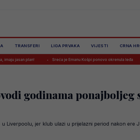
JA
TRANSFERI
LIGA PRVAKA
VIJESTI
CRNA HR
n plan!
Sreća je Emanu Košpi ponovo okrenula leđa
Selek
di godinama ponajboljeg st
 u Liverpoolu, jer klub ulazi u prijelazni period nakon er