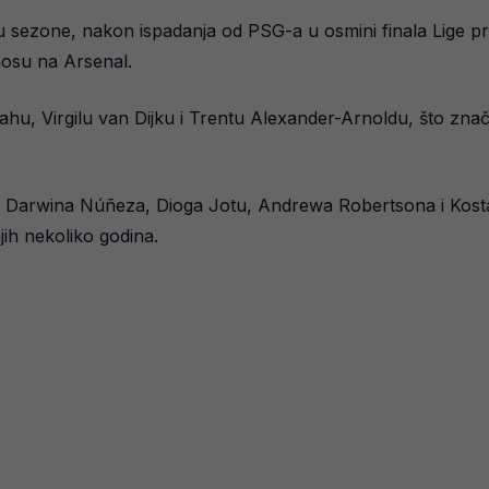
u sezone, nakon ispadanja od PSG-a u osmini finala Lige pr
nosu na Arsenal.
u, Virgilu van Dijku i Trentu Alexander-Arnoldu, što znači 
 za Darwina Núñeza, Dioga Jotu, Andrewa Robertsona i Kosta
ih nekoliko godina.