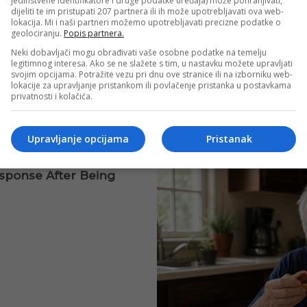
jedinstvene identifikatore i druge podatke uređaja) može pohranjivati,
dijeliti te im pristupati 207 partnera ili ih može upotrebljavati ova web-
lokacija. Mi i naši partneri možemo upotrebljavati precizne podatke o
geolociranju.
Popis partnera.
Neki dobavljači mogu obrađivati vaše osobne podatke na temelju
legitimnog interesa. Ako se ne slažete s tim, u nastavku možete upravljati
svojim opcijama. Potražite vezu pri dnu ove stranice ili na izborniku web-
lokacije za upravljanje pristankom ili povlačenje pristanka u postavkama
privatnosti i kolačića.
Upravljanje opcijama
Pristanak