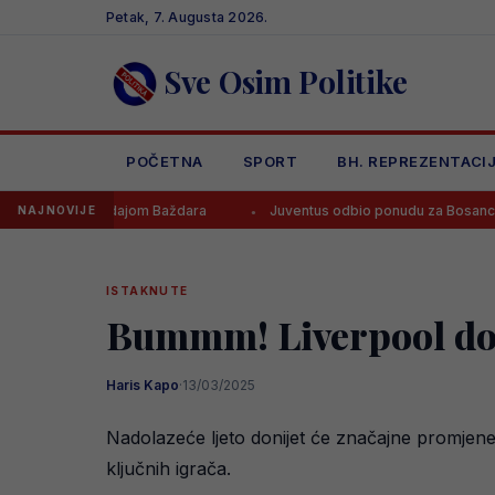
Skip
Petak, 7. Augusta 2026.
to
content
Sve Osim Politike
POČETNA
SPORT
BH. REPREZENTACI
ti prodajom Baždara
Juventus odbio ponudu za Bosanca, imaju jasa
NAJNOVIJE
ISTAKNUTE
Bummm! Liverpool dovo
Haris Kapo
·
13/03/2025
Nadolazeće ljeto donijet će značajne promjene
ključnih igrača.