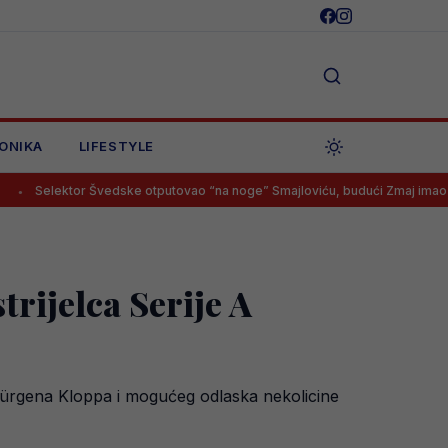
ONIKA
LIFESTYLE
tor Švedske otputovao “na noge” Smajloviću, budući Zmaj imao samo jeda
rijelca Serije A
e Jürgena Kloppa i mogućeg odlaska nekolicine