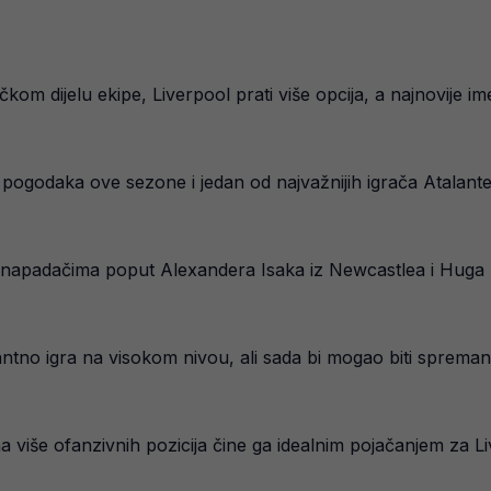
m dijelu ekipe, Liverpool prati više opcija, a najnovije ime
 13 pogodaka ove sezone i jedan od najvažnijih igrača Atalan
s napadačima poput Alexandera Isaka iz Newcastlea i Huga Ek
ntno igra na visokom nivou, ali sada bi mogao biti spreman 
na više ofanzivnih pozicija čine ga idealnim pojačanjem za 