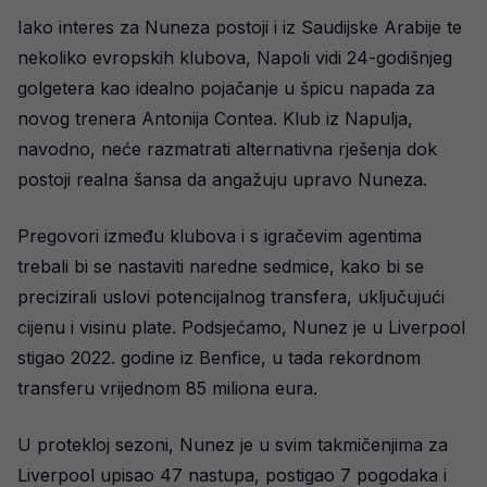
Iako interes za Nuneza postoji i iz Saudijske Arabije te
nekoliko evropskih klubova, Napoli vidi 24-godišnjeg
golgetera kao idealno pojačanje u špicu napada za
novog trenera Antonija Contea. Klub iz Napulja,
navodno, neće razmatrati alternativna rješenja dok
postoji realna šansa da angažuju upravo Nuneza.
Pregovori između klubova i s igračevim agentima
trebali bi se nastaviti naredne sedmice, kako bi se
precizirali uslovi potencijalnog transfera, uključujući
cijenu i visinu plate. Podsjećamo, Nunez je u Liverpool
stigao 2022. godine iz Benfice, u tada rekordnom
transferu vrijednom 85 miliona eura.
U protekloj sezoni, Nunez je u svim takmičenjima za
Liverpool upisao 47 nastupa, postigao 7 pogodaka i