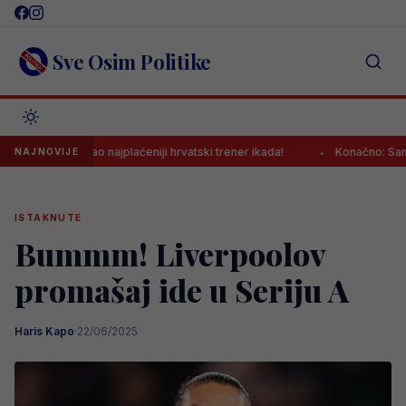
Skip
to
content
Sve Osim Politike
sao, postao najplaćeniji hrvatski trener ikada!
Konačno: Samed Bažd
NAJNOVIJE
ISTAKNUTE
Bummm! Liverpoolov
promašaj ide u Seriju A
Haris Kapo
·
22/06/2025