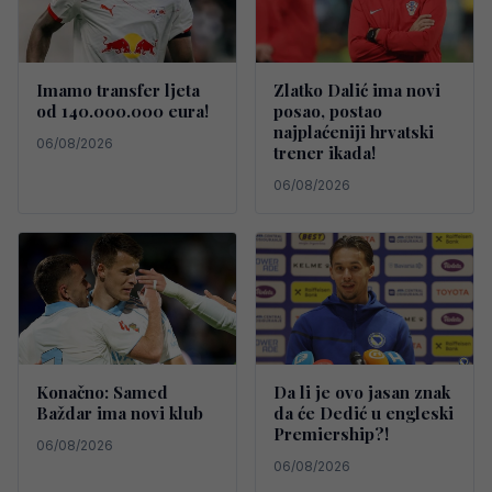
Imamo transfer ljeta
Zlatko Dalić ima novi
od 140.000.000 eura!
posao, postao
najplaćeniji hrvatski
06/08/2026
trener ikada!
06/08/2026
Konačno: Samed
Da li je ovo jasan znak
Baždar ima novi klub
da će Dedić u engleski
Premiership?!
06/08/2026
06/08/2026