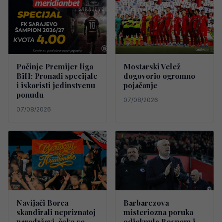
Počinje Premijer liga
Mostarski Velež
BiH: Pronađi specijale
dogovorio ogromno
i iskoristi jedinstvenu
pojačanje
ponudu
07/08/2026
07/08/2026
Navijači Borca
Barbarezova
skandirali nepriznatoj
misteriozna poruka
paradržavi, čeka se
odjeknula Bosnom i