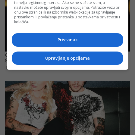
temelju legitimnog interesa. Ako se ne slažete s tim, u
nastavku možete upravljati svojim opcijama. Potražite vezu pri
dnu ove stranice ili na izborniku web-lokacije za upravljanje
pristankom ili povlačenje pristanka u postavkama privatnosti i
kolačića.
Pristanak
Upravljanje opcijama