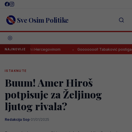
Skip
to
content
Sve Osim Politike
ula Bosnom i Hercegovinom
Goooooool! Tabaković postigao prvije
NAJNOVIJE
ISTAKNUTE
Buum! Amer Hiroš
potpisuje za Željinog
ljutog rivala?
Redakcija Sop
·
01/01/2025