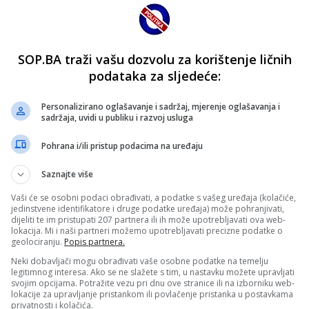
SOP.BA traži vašu dozvolu za korištenje ličnih
podataka za sljedeće:
Personalizirano oglašavanje i sadržaj, mjerenje oglašavanja i
sadržaja, uvidi u publiku i razvoj usluga
Pohrana i/ili pristup podacima na uređaju
Saznajte više
Vaši će se osobni podaci obrađivati, a podatke s vašeg uređaja (kolačiće,
jedinstvene identifikatore i druge podatke uređaja) može pohranjivati,
dijeliti te im pristupati 207 partnera ili ih može upotrebljavati ova web-
lokacija. Mi i naši partneri možemo upotrebljavati precizne podatke o
geolociranju.
Popis partnera.
Neki dobavljači mogu obrađivati vaše osobne podatke na temelju
legitimnog interesa. Ako se ne slažete s tim, u nastavku možete upravljati
svojim opcijama. Potražite vezu pri dnu ove stranice ili na izborniku web-
lokacije za upravljanje pristankom ili povlačenje pristanka u postavkama
privatnosti i kolačića.