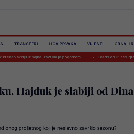
JA
TRANSFERI
LIGA PRVAKA
VIJESTI
CRNA HR
u iz bajke, završila je pogotkom
Leeds od 15 sati igra protiv Leipz
ku, Hajduk je slabiji od Din
 od onog proljetnog koji je neslavno završio sezonu?