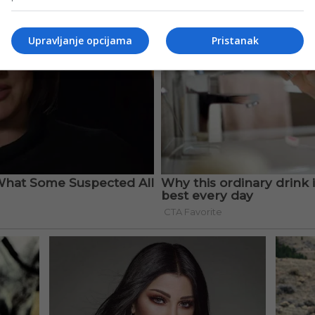
Upravljanje opcijama
Pristanak