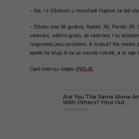
– Ne, i s Džekom u momčadi Hajduk će biti slab
– Džeko ima 38 godina, Rakitić 36, Perišić 35
veterani, odlični igrači, ali veterani. I tu dol
nogometu jesu problem. A trojica? Ne mislim p
sjediti na klupi ili će se morati rotirati, a to ni
Cijeli intervju čitajte
OVDJE
.