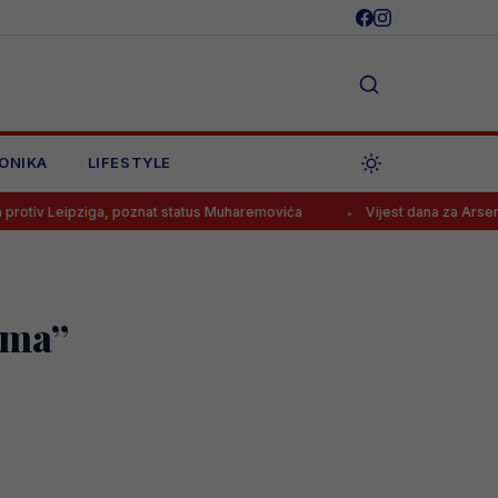
ONIKA
LIFESTYLE
iga, poznat status Muharemovića
Vijest dana za Arsenal!
Ta
ama”