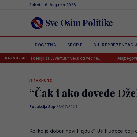
Skip
Subota, 8. Augusta 2026.
to
content
Sve Osim Politike
POČETNA
SPORT
BH. REPREZENTACI
o u debiju za Juventus? Veću od većine..
Alajbegović kreirao akcij
NAJNOVIJE
ISTAKNUTE
“Čak i ako dovede Dže
Redakcija Sop
·
23/07/2024
Koliko je dobar novi Hajduk? Je li uopće bolji