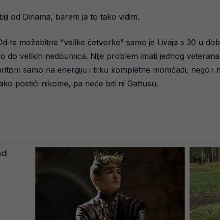
iji od Dinama, barem ja to tako vidim.
. Od te možebitne “velike četvorke” samo je Livaja s 30 u d
azimo do velikih nedoumica. Nije problem imati jednog veteran
ritom samo na energiju i trku kompletne momčadi, nego i na
je lako postići nikome, pa neće biti ni Gattusu.