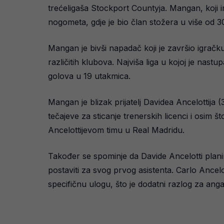
trećeligaša Stockport Countyja. Mangan, koji 
nogometa, gdje je bio član stožera u više od 
Mangan je bivši napadač koji je završio igračku
različitih klubova. Najviša liga u kojoj je nas
golova u 19 utakmica.
Mangan je blizak prijatelj Davidea Ancelottija 
tečajeve za sticanje trenerskih licenci i osim š
Ancelottijevom timu u Real Madridu.
Također se spominje da Davide Ancelotti plan
postaviti za svog prvog asistenta. Carlo Ancelot
specifičnu ulogu, što je dodatni razlog za a