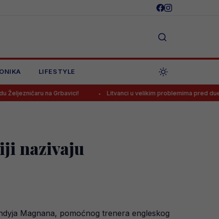
ONIKA
LIFESTYLE
na Grbavici!
Litvanci u velikim problemima pred duel protiv BiH
ji nazivaju
e Andyja Magnana, pomoćnog trenera engleskog