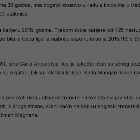
ima 38 godina, ima bogato iskustvo u radu s timovima u tr
300 utakmica.
 karijeru 2018. godine. Tijekom svoje karijere od 425 nastup
tupao bila je treća liga, a najbolju sezonu imao je 2015./16.
(35), sina Carla Ancelottija, koji je također član stručnog s
to su prijatelji, bili su i školski kolege. Kada Mangan dobije
ira preuzeti ulogu glavnog trenera nakon što njegov otac 
ti, s druge strane, cijeni način na koji su engleski trenerski
ngažman Magnana.