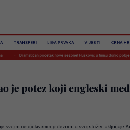
JA
TRANSFERI
LIGA PRVAKA
VIJESTI
CRNA HR
atičan početak nove sezone! Husković u finišu donio pobjedu Željezničaru 
o je potez koji engleski medi
edije svojim neočekivanim potezom: u svoj stožer uključuj