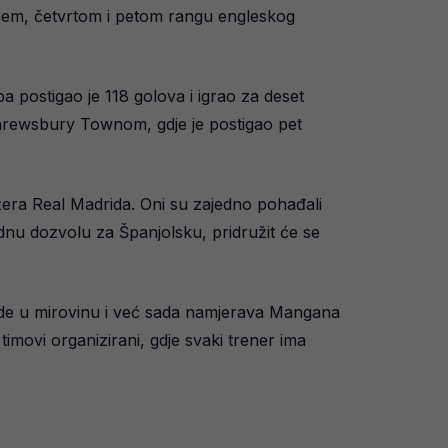
ećem, četvrtom i petom rangu engleskog
a postigao je 118 golova i igrao za deset
 s Shrewsbury Townom, gdje je postigao pet
tožera Real Madrida. Oni su zajedno pohađali
 radnu dozvolu za Španjolsku, pridružit će se
ode u mirovinu i već sada namjerava Mangana
 timovi organizirani, gdje svaki trener ima