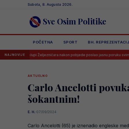
Skip
Subota, 8. Augusta 2026.
to
content
Sve Osim Politike
POČETNA
SPORT
BH. REPREZENTACI
 klupi Željezničara nakon pobjede poslao jasnu poruku svima
Dram
NAJNOVIJE
AKTUELNO
Carlo Ancelotti povuka
šokantnim!
E. H.
·
07/09/2024
Carlo Ancelotti (65) je iznenadio engleske m