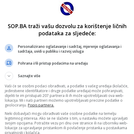
SOP.BA traži vašu dozvolu za korištenje ličnih
podataka za sljedeće:
Personalizirano oglašavanje i sadržaj, mjerenje oglašavanja i
sadržaja, uvidi u publiku i razvoj usluga
Pohrana i/ili pristup podacima na uređaju
Saznajte više
Vaši će se osobni podaci obrađivati, a podatke s vašeg uređaja (kolačiće,
jedinstvene identifikatore i druge podatke uređaja) može pohranjivati,
dijeliti te im pristupati 207 partnera ili ih može upotrebljavati ova web-
lokacija. Mi i naši partneri možemo upotrebljavati precizne podatke o
geolociranju.
Popis partnera.
Neki dobavljači mogu obrađivati vaše osobne podatke na temelju
legitimnog interesa. Ako se ne slažete s tim, u nastavku možete upravljati
svojim opcijama. Potražite vezu pri dnu ove stranice ili na izborniku web-
lokacije za upravljanje pristankom ili povlačenje pristanka u postavkama
privatnosti i kolačića.