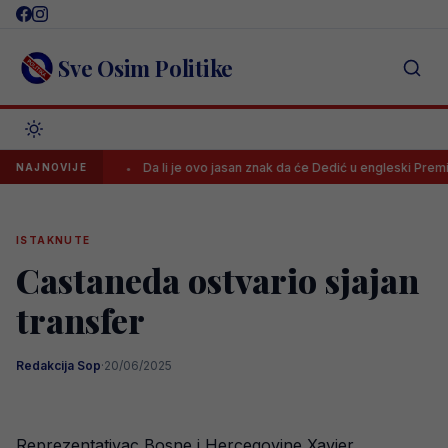
Skip
to
content
Sve Osim Politike
vi klub
Da li je ovo jasan znak da će Dedić u engleski Premiership
NAJNOVIJE
ISTAKNUTE
Castaneda ostvario sjajan
transfer
Redakcija Sop
·
20/06/2025
Reprezentativac Bosne i Hercegovine Xavier