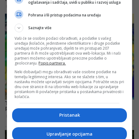
oglašavanja i sadržaja, uvidi u publiku i razvoj usluga
Pohrana i/ili pristup podacima na uređaju
Saznajte više
Vaši će se osobni podaci obrađivati, a podatke s vašeg
uređaja (kolačiće, jedinstvene identifikatore i druge podatke
uređaja) može pohranjivati, dijeliti te im pristupati 207
partnera ili ih može upotrebljavati ova web-lokacija. Mi i naši
partneri možemo upotrebljavati precizne podatke o
geolociranju.
Popis partnera.
Neki dobavljači mogu obrađivati vaše osobne podatke na
temelju legitimnog interesa. Ako se ne slažete s tim, u
nastavku možete upravljati svojim opcijama. Potražite vezu pri
dnu ove stranice ili na izborniku web-lokacije za upravljanje
pristankom ili povlačenje pristanka u postavkama privatnosti i
kolačića.
Pristanak
Upravljanje opcijama