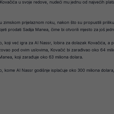
ovačića u svoje redove, nudeći mu jednu od najvećih plata 
u zimskom prijelaznom roku, nakon što su propustili priliku 
jeti prodati Sadija Manea, čime bi otvorili mjesto za još jedn
koji već igra za Al Nassr, lobira za dolazak Kovačića, a po
izovao pod ovim uslovima, Kovačić bi zarađivao oko 64 milio
 Manea, koji zarađuje oko 63 miliona dolara.
naldo, kome Al Nassr godišnje isplaćuje oko 300 miliona dol