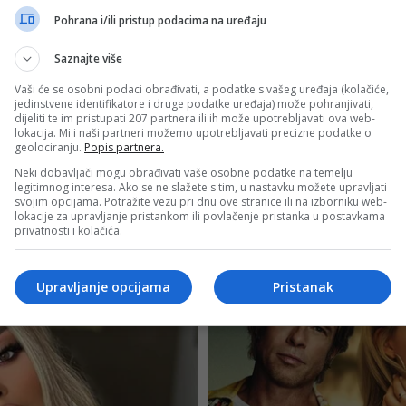
Pohrana i/ili pristup podacima na uređaju
Saznajte više
Vaši će se osobni podaci obrađivati, a podatke s vašeg uređaja (kolačiće,
jedinstvene identifikatore i druge podatke uređaja) može pohranjivati,
dijeliti te im pristupati 207 partnera ili ih može upotrebljavati ova web-
lokacija. Mi i naši partneri možemo upotrebljavati precizne podatke o
geolociranju.
Popis partnera.
Neki dobavljači mogu obrađivati vaše osobne podatke na temelju
legitimnog interesa. Ako se ne slažete s tim, u nastavku možete upravljati
svojim opcijama. Potražite vezu pri dnu ove stranice ili na izborniku web-
lokacije za upravljanje pristankom ili povlačenje pristanka u postavkama
privatnosti i kolačića.
Upravljanje opcijama
Pristanak