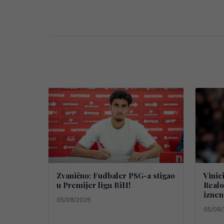
Zvanično: Fudbaler PSG-a stigao
Vinic
u Premijer ligu BiH!
Realo
iznen
05/08/2026
05/08/