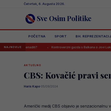
Skip
Četvrtak, 6. Augusta 2026.
to
content
Sve Osim Politike
POČETNA
SPORT
BH. REPREZENTACI
ge iznenaditi?
Kontroverzni gazda s Balkana o Jovi Lukiću: “Neka 
NAJNOVIJE
AKTUELNO
CBS: Kovačić pravi se
Haris Kapo
·
05/09/2024
Američki medij CBS objavio je senzacionalnu v