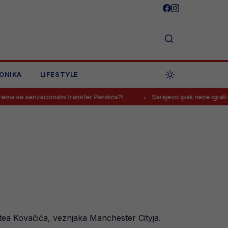
ONIKA
LIFESTYLE
acionalni transfer Perišića?!
Sarajevo ipak neće igrati na Koševu,
tea Kovačića, veznjaka Manchester Cityja.