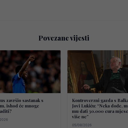
Povezane vijesti
ius završio sastanak s
Kontroverzni gazda s Balk
m, ishod će mnoge
Jovi Lukiću: “Neka dođe, 
aditi?
mu dati 30.000 eura mjese
više ne”
2026
05/08/2026