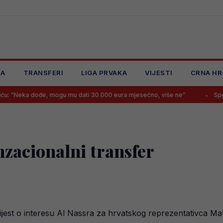
JA
TRANSFERI
LIGA PRVAKA
VIJESTI
CRNA HR
dođe, mogu mu dati 30.000 eura mjesečno, više ne”
Sprema se senz
nzacionalni transfer
ijest o interesu Al Nassra za hrvatskog reprezentativca Ma