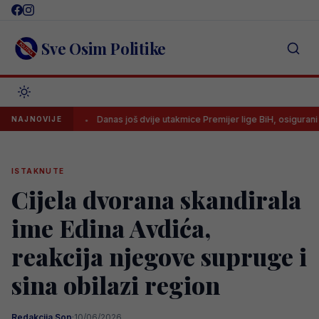
Skip
to
content
Sve Osim Politike
a?
Danas još dvije utakmice Premijer lige BiH, osigurani TV prijenos
NAJNOVIJE
ISTAKNUTE
Cijela dvorana skandirala
ime Edina Avdića,
reakcija njegove supruge i
sina obilazi region
Redakcija Sop
·
10/06/2026