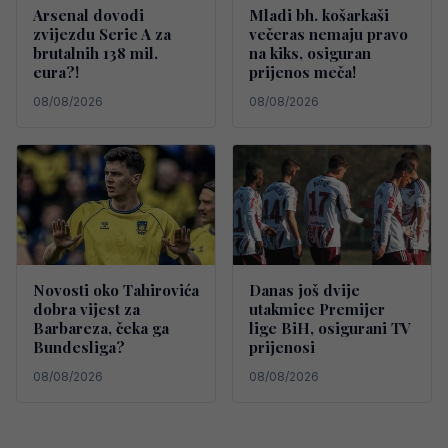
Arsenal dovodi
Mladi bh. košarkaši
zvijezdu Serie A za
večeras nemaju pravo
brutalnih 138 mil.
na kiks, osiguran
eura?!
prijenos meča!
08/08/2026
08/08/2026
Novosti oko Tahirovića
Danas još dvije
dobra vijest za
utakmice Premijer
Barbareza, čeka ga
lige BiH, osigurani TV
Bundesliga?
prijenosi
08/08/2026
08/08/2026