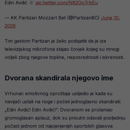
Edin Avdić
pic.twitter.com/N62Oo7rbEu
— KK Partizan Mozzart Bet (@PartizanBC)
June 10,
2026
Tim gestom Partizan je želio podsjetiti da je iza
televizijskog mikrofona stajao čovjek kojeg su mnogi
voljeli zbog njegove topline, neposrednosti i iskrenosti.
Dvorana skandirala njegovo ime
Vrhunac emotivnog oproštaja uslijedio je kada su
navijači ustali na noge i počeli jednoglasno skandirati:
„Edin Avdić! Edin Avdić!“. Dvoranom se prolamao
gromoglasan aplauz, dok su prisutni odavali posljednju
počast jednom od najcjenjenijih sportskih glasova