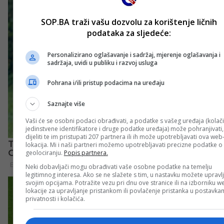
SOP.BA traži vašu dozvolu za korištenje ličnih
podataka za sljedeće:
Personalizirano oglašavanje i sadržaj, mjerenje oglašavanja i
sadržaja, uvidi u publiku i razvoj usluga
Pohrana i/ili pristup podacima na uređaju
Saznajte više
Vaši će se osobni podaci obrađivati, a podatke s vašeg uređaja (kolači
jedinstvene identifikatore i druge podatke uređaja) može pohranjivati,
dijeliti te im pristupati 207 partnera ili ih može upotrebljavati ova web
lokacija. Mi i naši partneri možemo upotrebljavati precizne podatke o
geolociranju.
Popis partnera.
Neki dobavljači mogu obrađivati vaše osobne podatke na temelju
legitimnog interesa. Ako se ne slažete s tim, u nastavku možete upravlj
svojim opcijama. Potražite vezu pri dnu ove stranice ili na izborniku w
lokacije za upravljanje pristankom ili povlačenje pristanka u postavk
privatnosti i kolačića.