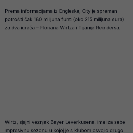
Prema informacijama iz Engleske, City je spreman
potrošiti čak 180 milijuna funti (oko 215 milijuna eura)
za dva igrača – Floriana Wirtza i Tijjanija Reijndersa.
Wirtz, sjajni veznjak Bayer Leverkusena, ima iza sebe
impresivnu sezonu u kojoj je s klubom osvojio drugo