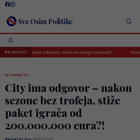
Skip
to
content
Sve Osim Politike
avršio sastanak s Realom, ishod će mnoge iznenaditi?
Kontroverzni
NAJNOVIJE
ISTAKNUTE
City ima odgovor – nakon
sezone bez trofeja, stiže
paket igrača od
200.000.000 eura?!
Redakcija Sop
·
19/05/2025