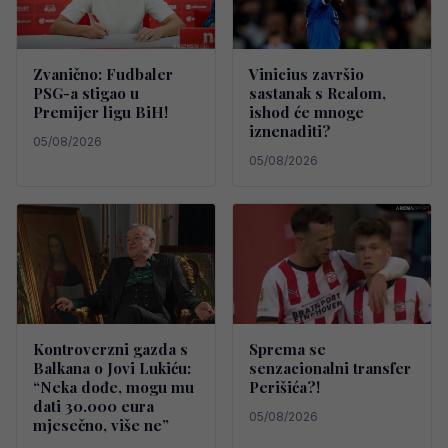
Zvanično: Fudbaler
Vinicius završio
PSG-a stigao u
sastanak s Realom,
Premijer ligu BiH!
ishod će mnoge
iznenaditi?
05/08/2026
05/08/2026
Kontroverzni gazda s
Sprema se
Balkana o Jovi Lukiću:
senzacionalni transfer
“Neka dođe, mogu mu
Perišića?!
dati 30.000 eura
05/08/2026
mjesečno, više ne”