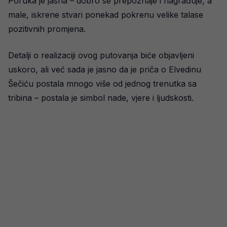
Poruka je jasna – dobro se prepoznaje i nagrađuje, a
male, iskrene stvari ponekad pokrenu velike talase
pozitivnih promjena.
Detalji o realizaciji ovog putovanja biće objavljeni
uskoro, ali već sada je jasno da je priča o Elvedinu
Šečiću postala mnogo više od jednog trenutka sa
tribina – postala je simbol nade, vjere i ljudskosti.