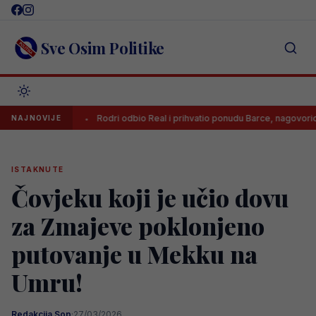
Skip
to
content
Sve Osim Politike
om
Rodri odbio Real i prihvatio ponudu Barce, nagovorio ga je jedan č
NAJNOVIJE
ISTAKNUTE
Čovjeku koji je učio dovu
za Zmajeve poklonjeno
putovanje u Mekku na
Umru!
Redakcija Sop
·
27/03/2026