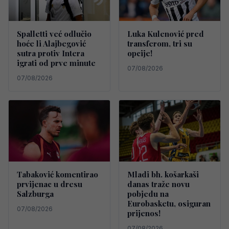
Spalletti već odlučio
Luka Kulenović pred
hoće li Alajbegović
transferom, tri su
sutra protiv Intera
opcije!
igrati od prve minute
07/08/2026
07/08/2026
Tabaković komentirao
Mladi bh. košarkaši
prvijenac u dresu
danas traže novu
Salzburga
pobjedu na
Eurobasketu, osiguran
07/08/2026
prijenos!
07/08/2026