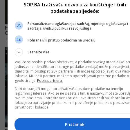
SOP.BA traži vašu dozvolu za korištenje ličnih
podataka za sljedeće:
Personalizirano oglašavanje i sadržaj, mjerenje oglašavanja i
sadržaja, uvidi u publiku i razvoj usluga
Pohrana i/ili pristup podacima na uređaju
Saznajte više
Vaši će se osobni podaci obrađivati, a podatke s vašeg uređaja (kolači
jedinstvene identifikatore i druge podatke uređaja) može pohranjivati,
dijeliti te im pristupati 207 partnera ili ih može upotrebljavati ova web
lokacija. Mi i naši partneri možemo upotrebljavati precizne podatke o
geolociranju.
Popis partnera.
Neki dobavljači mogu obrađivati vaše osobne podatke na temelju
legitimnog interesa. Ako se ne slažete s tim, u nastavku možete upravlj
svojim opcijama. Potražite vezu pri dnu ove stranice ili na izborniku w
lokacije za upravljanje pristankom ili povlačenje pristanka u postavk
privatnosti i kolačića.
Pristanak