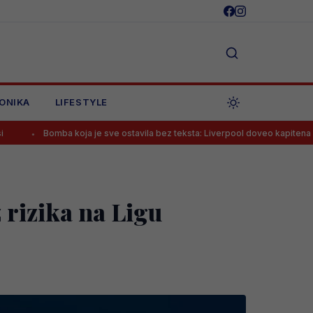
ONIKA
LIFESTYLE
a koja je sve ostavila bez teksta: Liverpool doveo kapitena Barcelone!
 rizika na Ligu