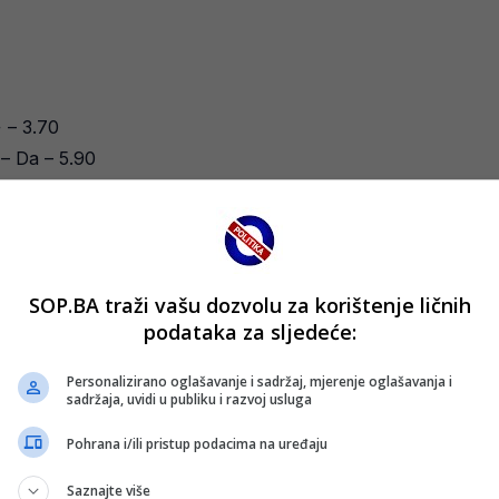
 – 3.70
– Da – 5.90
SOP.BA traži vašu dozvolu za korištenje ličnih
podataka za sljedeće:
dobitan par već pri prednosti tvog tima od 2 razlike.
Personalizirano oglašavanje i sadržaj, mjerenje oglašavanja i
sadržaja, uvidi u publiku i razvoj usluga
Pohrana i/ili pristup podacima na uređaju
Saznajte više