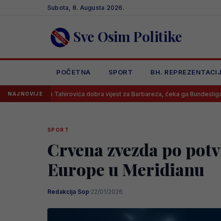
Skip
Subota, 8. Augusta 2026.
to
content
Sve Osim Politike
POČETNA
SPORT
BH. REPREZENTACI
ko Tahirovića dobra vijest za Barbareza, čeka ga Bundesliga?
Dan
NAJNOVIJE
SPORT
Crvena zvezda po potvr
Europe u Meridianu
Redakcija Sop
·
22/01/2026