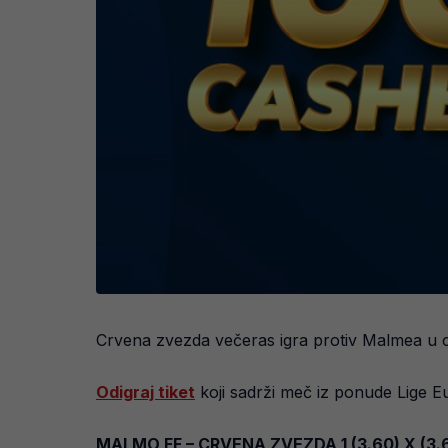
Crvena zvezda večeras igra protiv Malmea u od
Odigraj tiket
koji sadrži meč iz ponude Lige Eu
MALMO FF – CRVENA ZVEZDA 1 (3.60) X (3.6