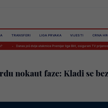
JA
TRANSFERI
LIGA PRVAKA
VIJESTI
CRNA HR
as još dvije utakmice Premijer lige BiH, osigurani TV prijenosi
Bomb
du nokaut faze: Kladi se bez