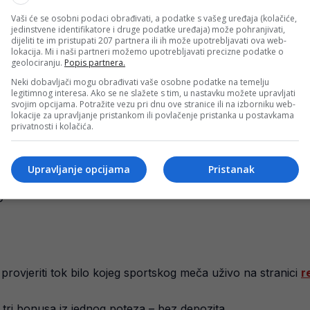
e tipova s jedne utakmice i tako dobiti jedinstvenu kvotu. Ta
Vaši će se osobni podaci obrađivati, a podatke s vašeg uređaja (kolačiće,
jedinstvene identifikatore i druge podatke uređaja) može pohranjivati,
dijeliti te im pristupati 207 partnera ili ih može upotrebljavati ova web-
lokacija. Mi i naši partneri možemo upotrebljavati precizne podatke o
geolociranju.
Popis partnera.
Neki dobavljači mogu obrađivati vaše osobne podatke na temelju
legitimnog interesa. Ako se ne slažete s tim, u nastavku možete upravljati
svojim opcijama. Potražite vezu pri dnu ove stranice ili na izborniku web-
lokacije za upravljanje pristankom ili povlačenje pristanka u postavkama
privatnosti i kolačića.
ronaći i kvote za individualne učinke igrača, kao na pri
Upravljanje opcijama
Pristanak
0
rovjeriti tok bilo kojeg sportskog meča uživo na stranici
r
ti tri bonusa iz jednog poteza – bez depozita.