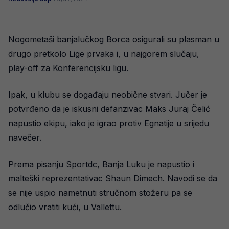
Nogometaši banjalučkog Borca osigurali su plasman u
drugo pretkolo Lige prvaka i, u najgorem slučaju,
play-off za Konferencijsku ligu.
Ipak, u klubu se događaju neobične stvari. Jučer je
potvrđeno da je iskusni defanzivac Maks Juraj Čelić
napustio ekipu, iako je igrao protiv Egnatije u srijedu
navečer.
Prema pisanju Sportdc, Banja Luku je napustio i
malteški reprezentativac Shaun Dimech. Navodi se da
se nije uspio nametnuti stručnom stožeru pa se
odlučio vratiti kući, u Vallettu.