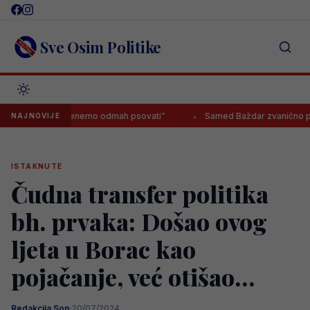
Skip
to
content
Sve Osim Politike
ener, da krenemo odmah psovati”
Samed Baždar zvanično predstavl
NAJNOVIJE
ISTAKNUTE
Čudna transfer politika
bh. prvaka: Došao ovog
ljeta u Borac kao
pojačanje, već otišao…
Redakcija Sop
·
20/07/2024