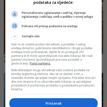
podataka za sljedeće:
Personalizirano oglašavanje i sadržaj, mjerenje
oglašavanja i sadržaja, uvidi u publiku i razvoj usluga
Pohrana i/ili pristup podacima na uređaju
Saznajte više
Vaši će se osobni podaci obrađivati, a podatke s vašeg
uređaja (kolačiće, jedinstvene identifikatore i druge podatke
uređaja) može pohranjivati, dijeliti te im pristupati 207
partnera ili ih može upotrebljavati ova web-lokacija. Mi i naši
partneri možemo upotrebljavati precizne podatke o
geolociranju.
Popis partnera.
Neki dobavljači mogu obrađivati vaše osobne podatke na
temelju legitimnog interesa. Ako se ne slažete s tim, u
nastavku možete upravljati svojim opcijama. Potražite vezu pri
dnu ove stranice ili na izborniku web-lokacije za upravljanje
pristankom ili povlačenje pristanka u postavkama privatnosti i
kolačića.
Pristanak