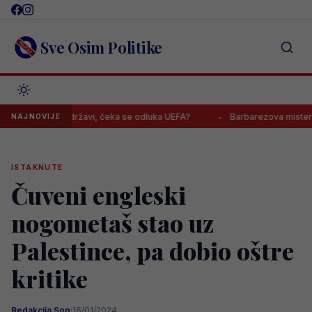
Skip
to
content
Sve Osim Politike
natoj paradržavi, čeka se odluka UEFA?
Barbarezova misteriozna p
NAJNOVIJE
ISTAKNUTE
Čuveni engleski
nogometaš stao uz
Palestince, pa dobio oštre
kritike
Redakcija Sop
·
16/01/2024