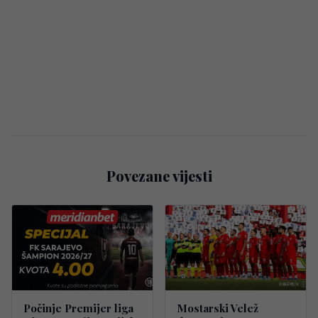
Povezane vijesti
Počinje Premijer liga
Mostarski Velež