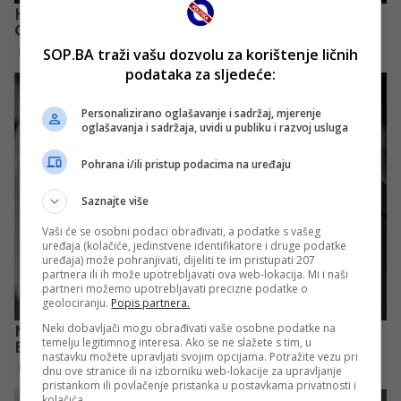
SOP.BA traži vašu dozvolu za korištenje ličnih
podataka za sljedeće:
Personalizirano oglašavanje i sadržaj, mjerenje
oglašavanja i sadržaja, uvidi u publiku i razvoj usluga
Pohrana i/ili pristup podacima na uređaju
Saznajte više
Vaši će se osobni podaci obrađivati, a podatke s vašeg
uređaja (kolačiće, jedinstvene identifikatore i druge podatke
uređaja) može pohranjivati, dijeliti te im pristupati 207
partnera ili ih može upotrebljavati ova web-lokacija. Mi i naši
partneri možemo upotrebljavati precizne podatke o
geolociranju.
Popis partnera.
Neki dobavljači mogu obrađivati vaše osobne podatke na
temelju legitimnog interesa. Ako se ne slažete s tim, u
nastavku možete upravljati svojim opcijama. Potražite vezu pri
dnu ove stranice ili na izborniku web-lokacije za upravljanje
pristankom ili povlačenje pristanka u postavkama privatnosti i
kolačića.