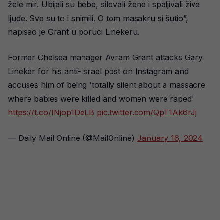
žele mir. Ubijali su bebe, silovali žene i spaljivali žive
ljude. Sve su to i snimili. O tom masakru si šutio”,
napisao je Grant u poruci Linekeru.
Former Chelsea manager Avram Grant attacks Gary
Lineker for his anti-Israel post on Instagram and
accuses him of being 'totally silent about a massacre
where babies were killed and women were raped'
https://t.co/INjop1DeLB
pic.twitter.com/QpT1Ak6rJj
— Daily Mail Online (@MailOnline)
January 16, 2024