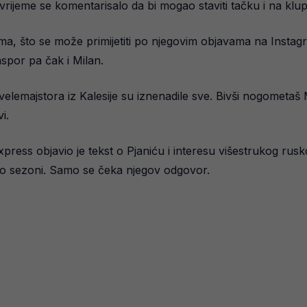
vrijeme se komentarisalo da bi mogao staviti tačku i na klup
ima, što se može primijetiti po njegovim objavama na Insta
spor pa čak i Milan.
velemajstora iz Kalesije su iznenadile sve. Bivši nogometa
i.
press objavio je tekst o Pjaniću i interesu višestrukog ru
po sezoni. Samo se čeka njegov odgovor.