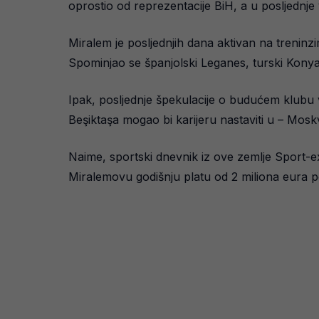
oprostio od reprezentacije BiH, a u posljednje 
Miralem je posljednjih dana aktivan na treninz
Spominjao se španjolski Leganes, turski Konya
Ipak, posljednje špekulacije o budućem klubu 
Beşiktaşa mogao bi karijeru nastaviti u – Moskv
Naime, sportski dnevnik iz ove zemlje Sport-ex
Miralemovu godišnju platu od 2 miliona eura 