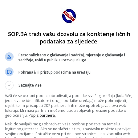
SOP.BA traži vašu dozvolu za korištenje ličnih
podataka za sljedeće:
Personalizirano oglašavanje i sadržaj, mjerenje oglašavanja i
sadržaja, uvidi u publiku i razvoj usluga
Pohrana i/ili pristup podacima na uređaju
Saznajte više
Vaši će se osobni podaci obrađivati, a podatke s vašeg uređaja (kolačiće,
jedinstvene identifikatore i druge podatke uređaja) može pohranjivati,
dijeliti te im pristupati 207 partnera ili ih može upotrebljavati ova web-
lokacija. Mi i naši partneri možemo upotrebljavati precizne podatke o
geolociranju.
Popis partnera.
Neki dobavljači mogu obrađivati vaše osobne podatke na temelju
legitimnog interesa. Ako se ne slažete s tim, u nastavku možete upravljati
svojim opcijama. Potražite vezu pri dnu ove stranice ili na izborniku web-