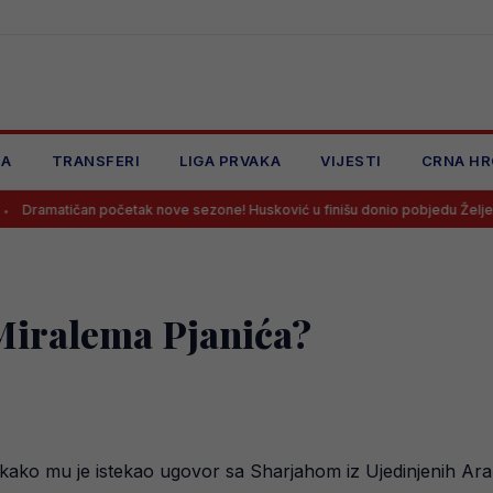
JA
TRANSFERI
LIGA PRVAKA
VIJESTI
CRNA HR
n početak nove sezone! Husković u finišu donio pobjedu Željezničaru na Grb
 Miralema Pjanića?
otkako mu je istekao ugovor sa Sharjahom iz Ujedinjenih A