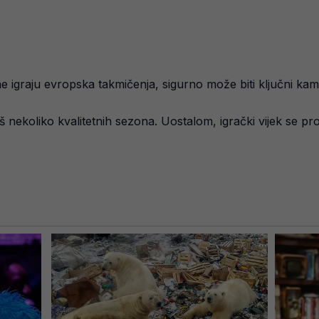
i ne igraju evropska takmičenja, sigurno može biti ključni k
 nekoliko kvalitetnih sezona. Uostalom, igrački vijek se prod