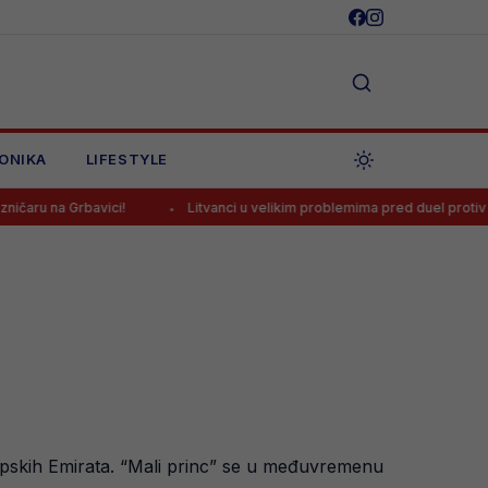
ONIKA
LIFESTYLE
avici!
Litvanci u velikim problemima pred duel protiv BiH
rapskih Emirata. “Mali princ” se u međuvremenu