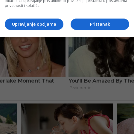
lokacije za upravljanje pristankom ili povlačenje pristanka u postavkama
privatnosti i kolačića.
Upravljanje opcijama
Pristanak