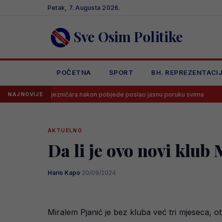
Skip
Petak, 7. Augusta 2026.
to
content
Sve Osim Politike
POČETNA
SPORT
BH. REPREZENTACI
i Željezničara nakon pobjede poslao jasnu poruku svima
Dramatiča
NAJNOVIJE
AKTUELNO
Da li je ovo novi klub
Haris Kapo
·
20/09/2024
Miralem Pjanić je bez kluba već tri mjeseca, 