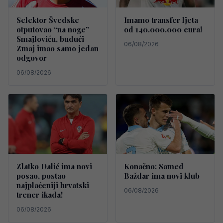
Selektor Švedske
Imamo transfer ljeta
otputovao “na noge”
od 140.000.000 eura!
Smajloviću, budući
06/08/2026
Zmaj imao samo jedan
odgovor
06/08/2026
Zlatko Dalić ima novi
Konačno: Samed
posao, postao
Baždar ima novi klub
najplaćeniji hrvatski
06/08/2026
trener ikada!
06/08/2026