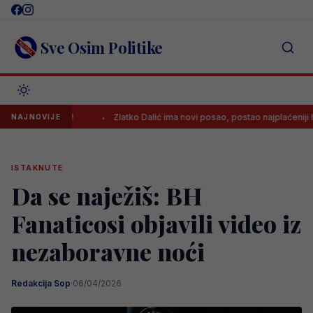
Skip
to
content
Sve Osim Politike
.000 eura!
Zlatko Dalić ima novi posao, postao najplaćeniji hrvatski
NAJNOVIJE
ISTAKNUTE
Da se naježiš: BH
Fanaticosi objavili video iz
nezaboravne noći
Redakcija Sop
·
06/04/2026