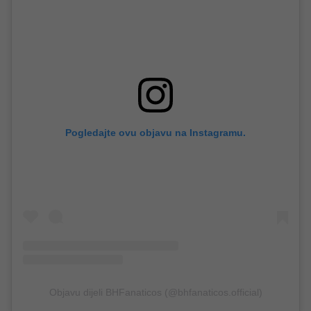
Pogledajte ovu objavu na Instagramu.
Objavu dijeli BHFanaticos (@bhfanaticos.official)