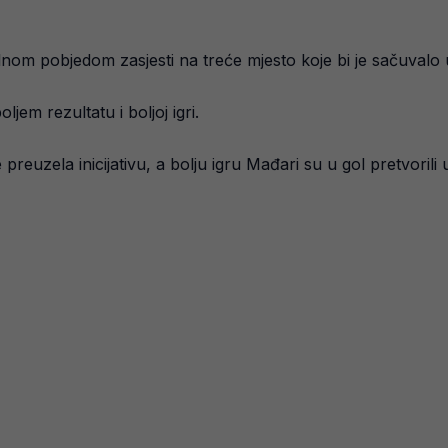
om pobjedom zasjesti na treće mjesto koje bi je sačuvalo u Li
jem rezultatu i boljoj igri.
uzela inicijativu, a bolju igru Mađari su u gol pretvorili 