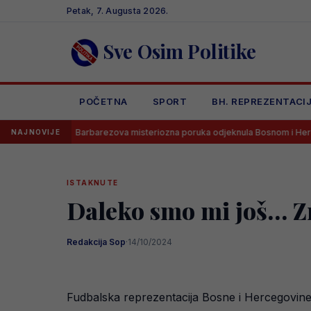
Skip
Petak, 7. Augusta 2026.
to
content
Sve Osim Politike
POČETNA
SPORT
BH. REPREZENTACI
Barbarezova misteriozna poruka odjeknula Bosnom i Hercegovinom
NAJNOVIJE
ISTAKNUTE
Daleko smo mi još… Zm
Redakcija Sop
·
14/10/2024
Fudbalska reprezentacija Bosne i Hercegovine v