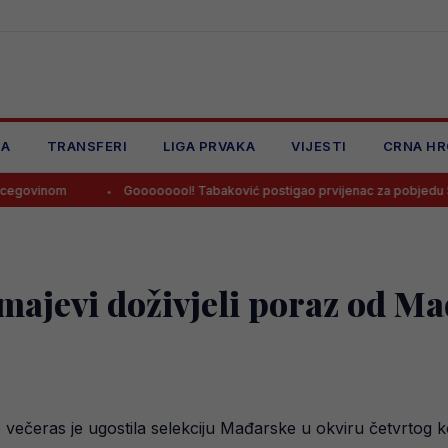
JA
TRANSFERI
LIGA PRVAKA
VIJESTI
CRNA HR
Goooooool! Tabaković postigao prvijenac za pobjedu Salzburga!
ajevi doživjeli poraz od Ma
ečeras je ugostila selekciju Mađarske u okviru četvrtog kol