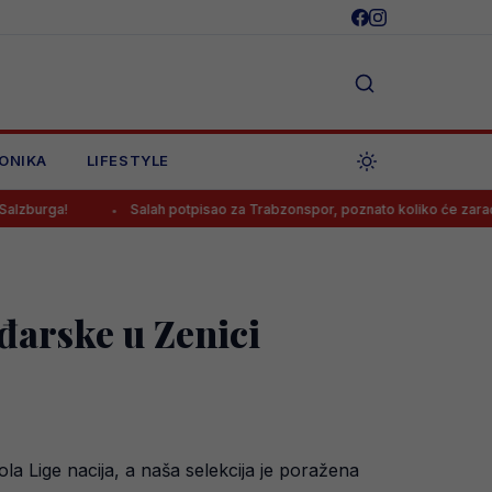
ONIKA
LIFESTYLE
Salah potpisao za Trabzonspor, poznato koliko će zarađivati
đarske u Zenici
a Lige nacija, a naša selekcija je poražena