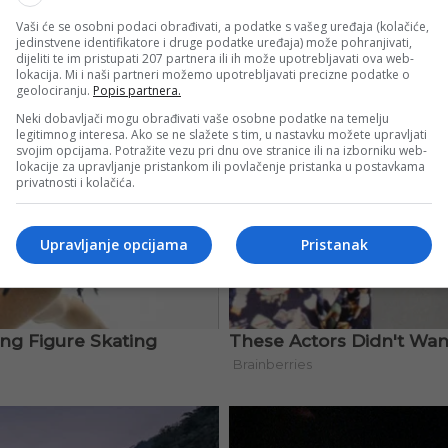
Vaši će se osobni podaci obrađivati, a podatke s vašeg uređaja (kolačiće,
jedinstvene identifikatore i druge podatke uređaja) može pohranjivati,
dijeliti te im pristupati 207 partnera ili ih može upotrebljavati ova web-
lokacija. Mi i naši partneri možemo upotrebljavati precizne podatke o
geolociranju.
Popis partnera.
Neki dobavljači mogu obrađivati vaše osobne podatke na temelju
legitimnog interesa. Ako se ne slažete s tim, u nastavku možete upravljati
svojim opcijama. Potražite vezu pri dnu ove stranice ili na izborniku web-
lokacije za upravljanje pristankom ili povlačenje pristanka u postavkama
privatnosti i kolačića.
Upravljanje opcijama
Pristanak