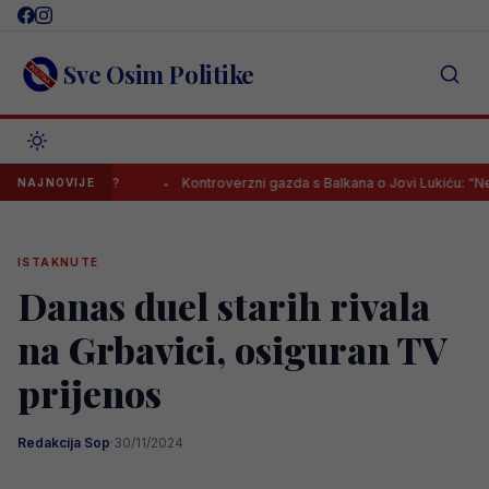
Skip
to
content
Sve Osim Politike
enaditi?
Kontroverzni gazda s Balkana o Jovi Lukiću: “Neka dođe,
NAJNOVIJE
ISTAKNUTE
Danas duel starih rivala
na Grbavici, osiguran TV
prijenos
Redakcija Sop
·
30/11/2024