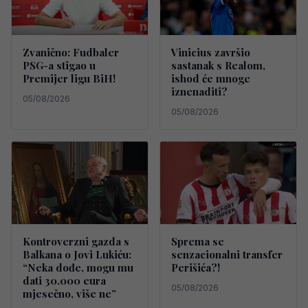
Zvanično: Fudbaler
Vinicius završio
PSG-a stigao u
sastanak s Realom,
Premijer ligu BiH!
ishod će mnoge
iznenaditi?
05/08/2026
05/08/2026
Kontroverzni gazda s
Sprema se
Balkana o Jovi Lukiću:
senzacionalni transfer
“Neka dođe, mogu mu
Perišića?!
dati 30.000 eura
05/08/2026
mjesečno, više ne”