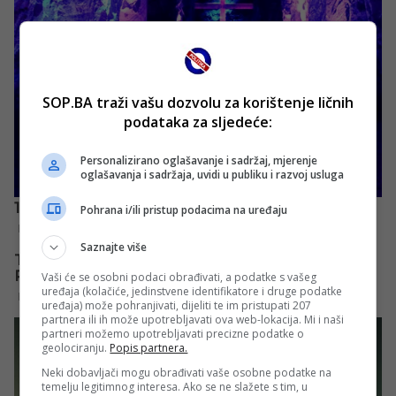
SOP.BA traži vašu dozvolu za korištenje ličnih
podataka za sljedeće:
Personalizirano oglašavanje i sadržaj, mjerenje
oglašavanja i sadržaja, uvidi u publiku i razvoj usluga
Pohrana i/ili pristup podacima na uređaju
Saznajte više
Vaši će se osobni podaci obrađivati, a podatke s vašeg
uređaja (kolačiće, jedinstvene identifikatore i druge podatke
uređaja) može pohranjivati, dijeliti te im pristupati 207
partnera ili ih može upotrebljavati ova web-lokacija. Mi i naši
partneri možemo upotrebljavati precizne podatke o
geolociranju.
Popis partnera.
Neki dobavljači mogu obrađivati vaše osobne podatke na
temelju legitimnog interesa. Ako se ne slažete s tim, u