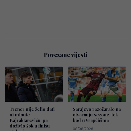
Povezane vijesti
Trener nije želio dati
Sarajevo razočaralo na
ni minute
otvaranju sezone, tek
Bajraktareviću, pa
bod u Vrapčićima
doživio šok u finišu
08/08/2026