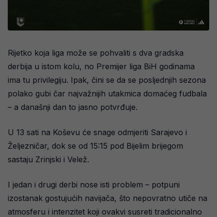
Rijetko koja liga može se pohvaliti s dva gradska
derbija u istom kolu, no Premijer liga BiH godinama
ima tu privilegiju. Ipak, čini se da se posljednjih sezona
polako gubi čar najvažnijih utakmica domaćeg fudbala
– a današnji dan to jasno potvrđuje.
U 13 sati na Koševu će snage odmjeriti Sarajevo i
Željezničar, dok se od 15:15 pod Bijelim brijegom
sastaju Zrinjski i Velež.
I jedan i drugi derbi nose isti problem – potpuni
izostanak gostujućih navijača, što nepovratno utiče na
atmosferu i intenzitet koji ovakvi susreti tradicionalno