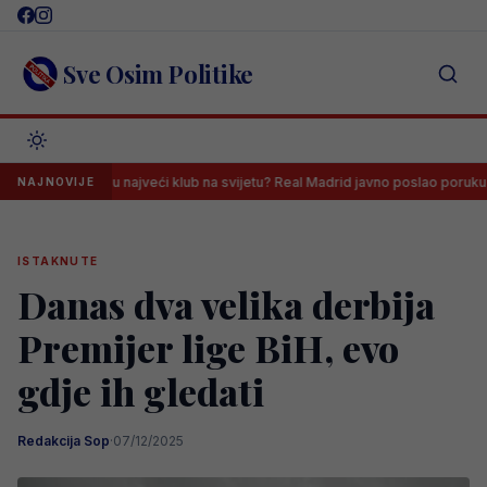
Skip
to
content
Sve Osim Politike
o su najveći klub na svijetu? Real Madrid javno poslao poruku Messiju
NAJNOVIJE
ISTAKNUTE
Danas dva velika derbija
Premijer lige BiH, evo
gdje ih gledati
Redakcija Sop
·
07/12/2025