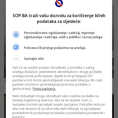
SOP.BA traži vašu dozvolu za korištenje ličnih
podataka za sljedeće:
Personalizirano oglašavanje i sadržaj, mjerenje
oglašavanja i sadržaja, uvidi u publiku i razvoj usluga
Pohrana i/ili pristup podacima na uređaju
Saznajte više
Vaši će se osobni podaci obrađivati, a podatke s vašeg
uređaja (kolačiće, jedinstvene identifikatore i druge podatke
uređaja) može pohranjivati, dijeliti te im pristupati 207
partnera ili ih može upotrebljavati ova web-lokacija. Mi i naši
partneri možemo upotrebljavati precizne podatke o
geolociranju.
Popis partnera.
Neki dobavljači mogu obrađivati vaše osobne podatke na
temelju legitimnog interesa. Ako se ne slažete s tim, u
nastavku možete upravljati svojim opcijama. Potražite vezu pri
dnu ove stranice ili na izborniku web-lokacije za upravljanje
pristankom ili povlačenje pristanka u postavkama privatnosti i
kolačića.