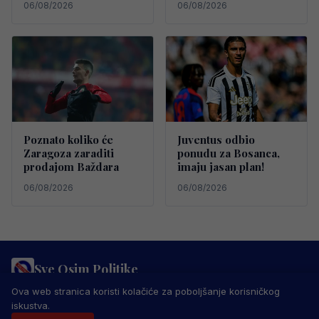
06/08/2026
06/08/2026
Poznato koliko će
Juventus odbio
Zaragoza zaraditi
ponudu za Bosanca,
prodajom Baždara
imaju jasan plan!
06/08/2026
06/08/2026
Sve Osim Politike
PRAVILA PRIVATNOSTI
MARKETING
USLOVI KORIŠTENJA
Ova web stranica koristi kolačiće za poboljšanje korisničkog
IMPRESSUM
KONTAKT
iskustva.
© 2026 Sve Osim Politike. Sva prava zadržana.