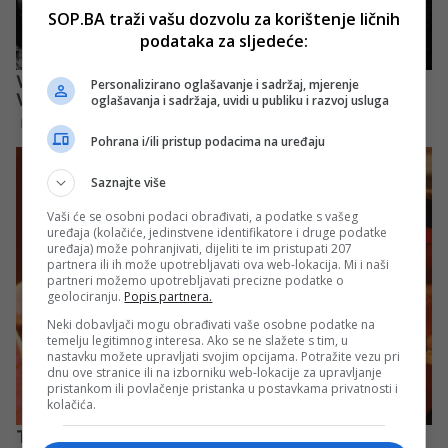
SOP.BA traži vašu dozvolu za korištenje ličnih
podataka za sljedeće:
Personalizirano oglašavanje i sadržaj, mjerenje
oglašavanja i sadržaja, uvidi u publiku i razvoj usluga
Pohrana i/ili pristup podacima na uređaju
Saznajte više
Vaši će se osobni podaci obrađivati, a podatke s vašeg
uređaja (kolačiće, jedinstvene identifikatore i druge podatke
uređaja) može pohranjivati, dijeliti te im pristupati 207
partnera ili ih može upotrebljavati ova web-lokacija. Mi i naši
partneri možemo upotrebljavati precizne podatke o
geolociranju.
Popis partnera.
Neki dobavljači mogu obrađivati vaše osobne podatke na
temelju legitimnog interesa. Ako se ne slažete s tim, u
nastavku možete upravljati svojim opcijama. Potražite vezu pri
dnu ove stranice ili na izborniku web-lokacije za upravljanje
pristankom ili povlačenje pristanka u postavkama privatnosti i
kolačića.