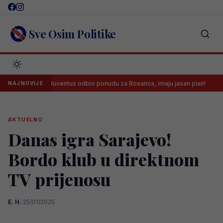
Skip
to
content
Sve Osim Politike
Juventus odbio ponudu za Bosanca, imaju jasan plan!
Sreća 
NAJNOVIJE
AKTUELNO
Danas igra Sarajevo!
Bordo klub u direktnom
TV prijenosu
E. H.
·
25/01/2025