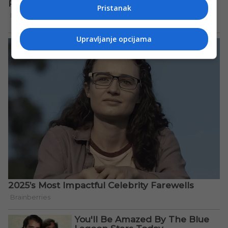
Pristanak
Upravljanje opcijama