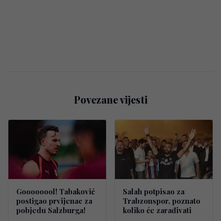
Povezane vijesti
Goooooool! Tabaković
Salah potpisao za
postigao prvijenac za
Trabzonspor, poznato
pobjedu Salzburga!
koliko će zarađivati