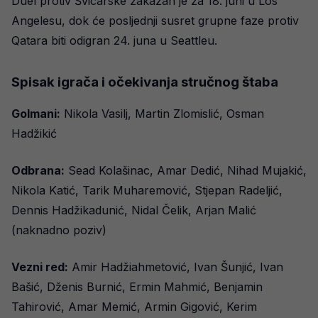
Duel protiv Švicarske zakazan je za 18. juni u Los
Angelesu, dok će posljednji susret grupne faze protiv
Qatara biti odigran 24. juna u Seattleu.
Spisak igrača i očekivanja stručnog štaba
Golmani:
Nikola Vasilj, Martin Zlomislić, Osman
Hadžikić
Odbrana:
Sead Kolašinac, Amar Dedić, Nihad Mujakić,
Nikola Katić, Tarik Muharemović, Stjepan Radeljić,
Dennis Hadžikadunić, Nidal Čelik, Arjan Malić
(naknadno poziv)
Vezni red:
Amir Hadžiahmetović, Ivan Šunjić, Ivan
Bašić, Dženis Burnić, Ermin Mahmić, Benjamin
Tahirović, Amar Memić, Armin Gigović, Kerim