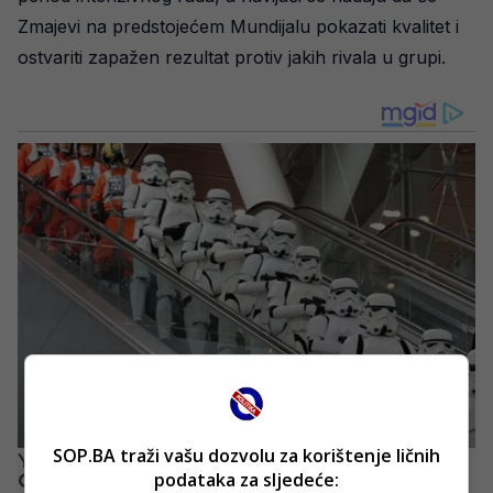
Zmajevi na predstojećem Mundijalu pokazati kvalitet i
ostvariti zapažen rezultat protiv jakih rivala u grupi.
SOP.BA traži vašu dozvolu za korištenje ličnih
podataka za sljedeće: