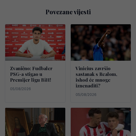
Povezane vijesti
Zvanično: Fudbaler
Vinicius završio
PSG-a stigao u
sastanak s Realom,
Premijer ligu BiH!
ishod će mnoge
iznenaditi?
05/08/2026
05/08/2026