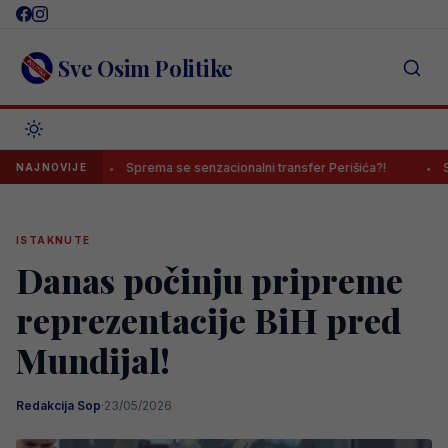
Skip
to
content
Sve Osim Politike
e”
Sprema se senzacionalni transfer Perišića?!
Sarajevo ip
NAJNOVIJE
ISTAKNUTE
Danas počinju pripreme
reprezentacije BiH pred
Mundijal!
Redakcija Sop
·
23/05/2026