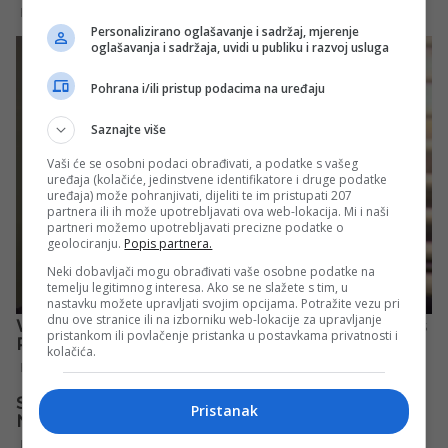
Personalizirano oglašavanje i sadržaj, mjerenje
oglašavanja i sadržaja, uvidi u publiku i razvoj usluga
Pohrana i/ili pristup podacima na uređaju
Saznajte više
Vaši će se osobni podaci obrađivati, a podatke s vašeg
uređaja (kolačiće, jedinstvene identifikatore i druge podatke
uređaja) može pohranjivati, dijeliti te im pristupati 207
partnera ili ih može upotrebljavati ova web-lokacija. Mi i naši
partneri možemo upotrebljavati precizne podatke o
geolociranju.
Popis partnera.
Neki dobavljači mogu obrađivati vaše osobne podatke na
temelju legitimnog interesa. Ako se ne slažete s tim, u
nastavku možete upravljati svojim opcijama. Potražite vezu pri
dnu ove stranice ili na izborniku web-lokacije za upravljanje
pristankom ili povlačenje pristanka u postavkama privatnosti i
kolačića.
Pristanak