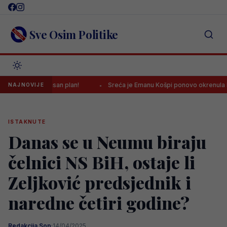
Skip
to
content
Sve Osim Politike
imaju jasan plan!
Sreća je Emanu Košpi ponovo okrenula leđa
NAJNOVIJE
ISTAKNUTE
Danas se u Neumu biraju
čelnici NS BiH, ostaje li
Zeljković predsjednik i
naredne četiri godine?
Redakcija Sop
·
14/04/2025