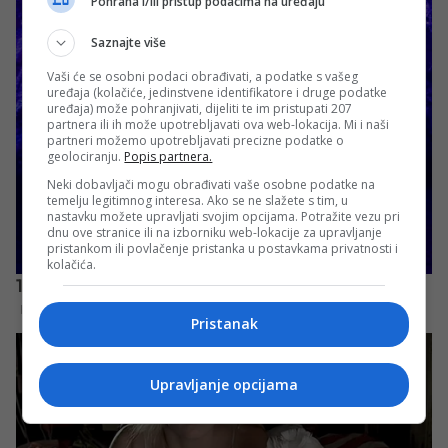
Pohrana i/ili pristup podacima na uređaju
Saznajte više
Vaši će se osobni podaci obrađivati, a podatke s vašeg
uređaja (kolačiće, jedinstvene identifikatore i druge podatke
uređaja) može pohranjivati, dijeliti te im pristupati 207
partnera ili ih može upotrebljavati ova web-lokacija. Mi i naši
partneri možemo upotrebljavati precizne podatke o
geolociranju.
Popis partnera.
Neki dobavljači mogu obrađivati vaše osobne podatke na
temelju legitimnog interesa. Ako se ne slažete s tim, u
nastavku možete upravljati svojim opcijama. Potražite vezu pri
dnu ove stranice ili na izborniku web-lokacije za upravljanje
pristankom ili povlačenje pristanka u postavkama privatnosti i
kolačića.
Pristanak
Upravljanje opcijama