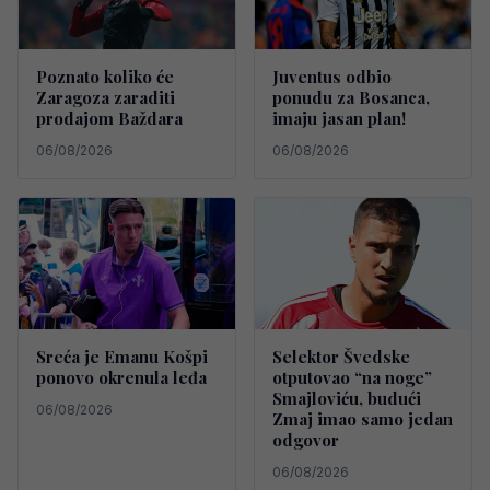
Poznato koliko će
Juventus odbio
Zaragoza zaraditi
ponudu za Bosanca,
prodajom Baždara
imaju jasan plan!
06/08/2026
06/08/2026
Sreća je Emanu Košpi
Selektor Švedske
ponovo okrenula leđa
otputovao “na noge”
Smajloviću, budući
06/08/2026
Zmaj imao samo jedan
odgovor
06/08/2026