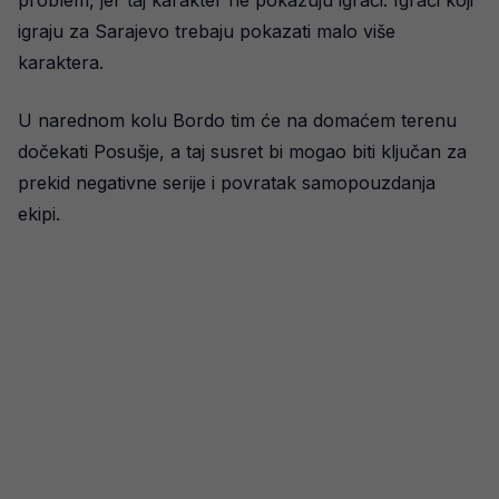
problem, jer taj karakter ne pokazuju igrači. Igrači koji
igraju za Sarajevo trebaju pokazati malo više
karaktera.
U narednom kolu Bordo tim će na domaćem terenu
dočekati Posušje, a taj susret bi mogao biti ključan za
prekid negativne serije i povratak samopouzdanja
ekipi.