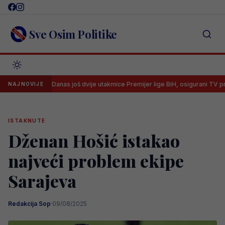
Skip
to
content
Sve Osim Politike
Danas još dvije utakmice Premijer lige BiH, osigurani TV prijenosi
NAJNOVIJE
ISTAKNUTE
Dženan Hošić istakao
najveći problem ekipe
Sarajeva
Redakcija Sop
·
09/08/2025