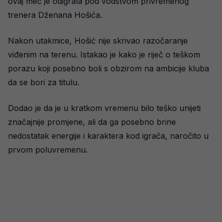
ovaj meč je odigrala pod vodstvom privremenog
trenera Dženana Hošića.
Nakon utakmice, Hošić nije skrivao razočaranje
viđenim na terenu. Istakao je kako je riječ o teškom
porazu koji posebno boli s obzirom na ambicije kluba
da se bori za titulu.
Dodao je da je u kratkom vremenu bilo teško unijeti
značajnije promjene, ali da ga posebno brine
nedostatak energije i karaktera kod igrača, naročito u
prvom poluvremenu.