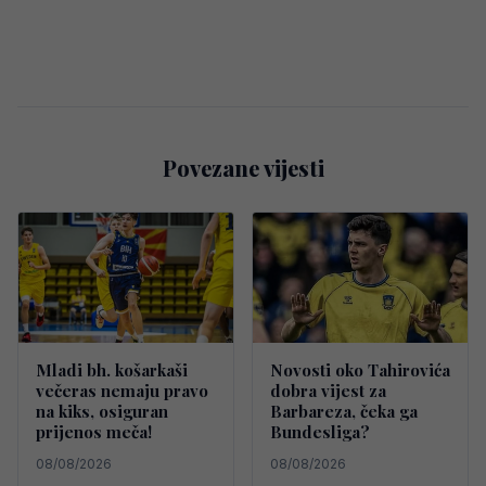
Povezane vijesti
Mladi bh. košarkaši
Novosti oko Tahirovića
večeras nemaju pravo
dobra vijest za
na kiks, osiguran
Barbareza, čeka ga
prijenos meča!
Bundesliga?
08/08/2026
08/08/2026