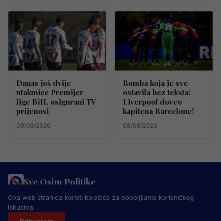
Danas još dvije
Bomba koja je sve
utakmice Premijer
ostavila bez teksta:
lige BiH, osigurani TV
Liverpool doveo
prijenosi
kapitena Barcelone!
08/08/2026
08/08/2026
Sve Osim Politike
PRAVILA PRIVATNOSTI
MARKETING
USLOVI KORIŠTENJA
Ova web stranica koristi kolačiće za poboljšanje korisničkog
IMPRESSUM
KONTAKT
iskustva.
© 2026 Sve Osim Politike. Sva prava zadržana.