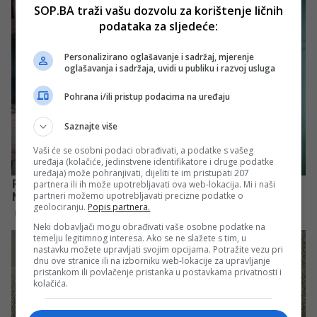
SOP.BA traži vašu dozvolu za korištenje ličnih
podataka za sljedeće:
Personalizirano oglašavanje i sadržaj, mjerenje
oglašavanja i sadržaja, uvidi u publiku i razvoj usluga
Pohrana i/ili pristup podacima na uređaju
Saznajte više
Vaši će se osobni podaci obrađivati, a podatke s vašeg
uređaja (kolačiće, jedinstvene identifikatore i druge podatke
uređaja) može pohranjivati, dijeliti te im pristupati 207
partnera ili ih može upotrebljavati ova web-lokacija. Mi i naši
partneri možemo upotrebljavati precizne podatke o
geolociranju.
Popis partnera.
Neki dobavljači mogu obrađivati vaše osobne podatke na
temelju legitimnog interesa. Ako se ne slažete s tim, u
nastavku možete upravljati svojim opcijama. Potražite vezu pri
dnu ove stranice ili na izborniku web-lokacije za upravljanje
pristankom ili povlačenje pristanka u postavkama privatnosti i
kolačića.