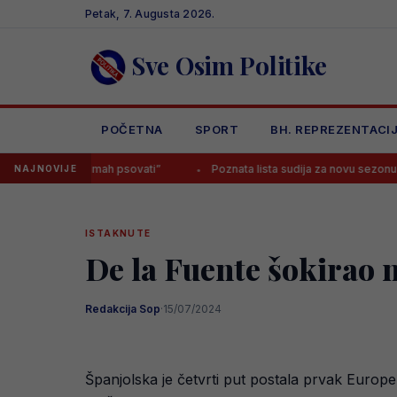
Skip
Petak, 7. Augusta 2026.
to
content
Sve Osim Politike
POČETNA
SPORT
BH. REPREZENTACI
odmah psovati”
Poznata lista sudija za novu sezonu Premijer lige BiH:
NAJNOVIJE
ISTAKNUTE
De la Fuente šokirao 
Redakcija Sop
·
15/07/2024
Španjolska je četvrti put postala prvak Europe, 