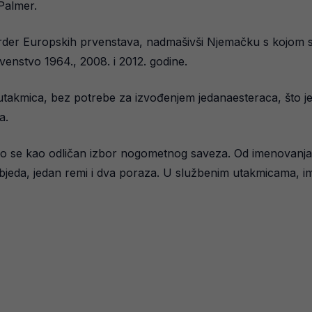
Palmer.
er Europskih prvenstava, nadmašivši Njemačku s kojom su d
enstvo 1964., 2008. i 2012. godine.
 utakmica, bez potrebe za izvođenjem jedanaesteraca, što je h
a.
ao se kao odličan izbor nogometnog saveza. Od imenovanja u
objeda, jedan remi i dva poraza. U službenim utakmicama, i