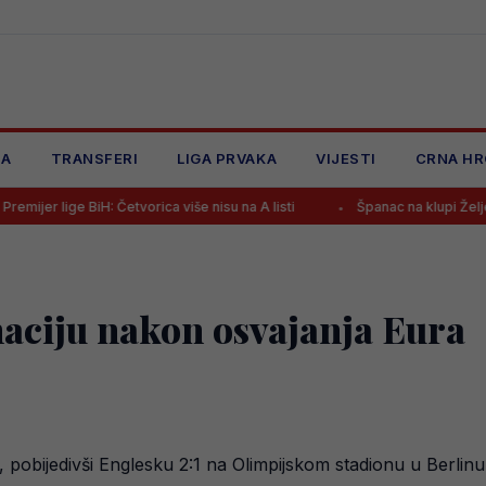
JA
TRANSFERI
LIGA PRVAKA
VIJESTI
CRNA HR
 Četvorica više nisu na A listi
Španac na klupi Željezničara nakon
naciju nakon osvajanja Eura
pobijedivši Englesku 2:1 na Olimpijskom stadionu u Berlinu. N