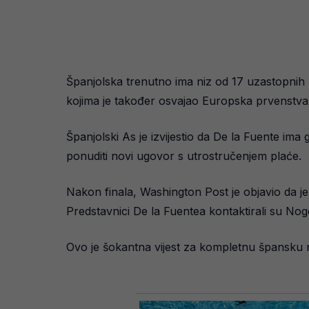
Španjolska trenutno ima niz od 17 uzastopnih 
kojima je također osvajao Europska prvenstva. O
Španjolski As je izvijestio da De la Fuente im
ponuditi novi ugovor s utrostručenjem plaće.
Nakon finala, Washington Post je objavio da j
Predstavnici De la Fuentea kontaktirali su No
Ovo je šokantna vijest za kompletnu špansku nac