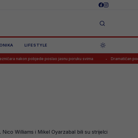
ONIKA
LIFESTYLE
 pobjede poslao jasnu poruku svima
Dramatičan početak nove sezone
ico Williams i Mikel Oyarzabal bili su strijelci