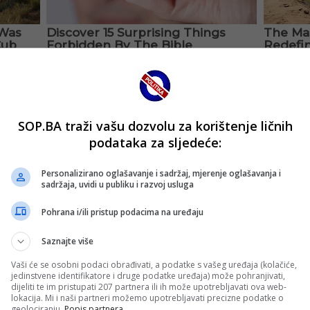
SOP.BA traži vašu dozvolu za korištenje ličnih
podataka za sljedeće:
Personalizirano oglašavanje i sadržaj, mjerenje oglašavanja i
sadržaja, uvidi u publiku i razvoj usluga
Pohrana i/ili pristup podacima na uređaju
Saznajte više
Vaši će se osobni podaci obrađivati, a podatke s vašeg uređaja (kolačiće,
jedinstvene identifikatore i druge podatke uređaja) može pohranjivati,
dijeliti te im pristupati 207 partnera ili ih može upotrebljavati ova web-
lokacija. Mi i naši partneri možemo upotrebljavati precizne podatke o
geolociranju.
Popis partnera.