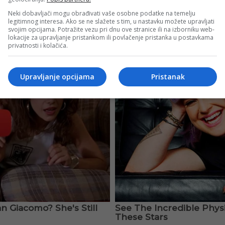
Neki dobavljači mogu obrađivati vaše osobne podatke na temelju
legitimnog interesa. Ako se ne slažete s tim, u nastavku možete upravljati
svojim opcijama. Potražite vezu pri dnu ove stranice ili na izborniku web-
lokacije za upravljanje pristankom ili povlačenje pristanka u postavkama
privatnosti i kolačića.
Upravljanje opcijama
Pristanak