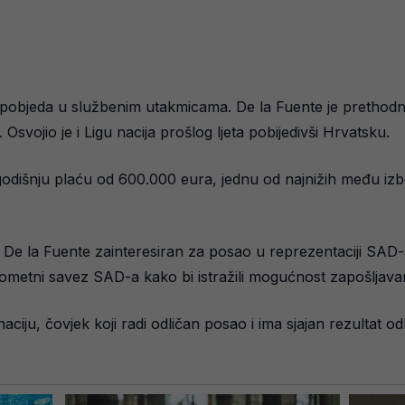
pobjeda u službenim utakmicama. De la Fuente je prethodno
svojio je i Ligu nacija prošlog ljeta pobijedivši Hrvatsku.
a godišnju plaću od 600.000 eura, jednu od najnižih među iz
e De la Fuente zainteresiran za posao u reprezentaciji SAD
gometni savez SAD-a kako bi istražili mogućnost zapošljavan
iju, čovjek koji radi odličan posao i ima sjajan rezultat odl