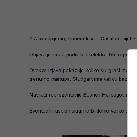
* Ako uspijemo, kunem ti se… Častit ću cijeli St
Objavu je sinoć podijelio i selektor bh. reprez
Ovakva izjava pokazuje koliko su igrači motivi
trenutno nastupa. Stuttgart ima veliku bazu na
Navijači reprezentacije Bosne i Hercegovine n
Eventualni uspjeh sigurno bi donio veliko slav