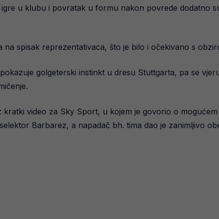
igre u klubu i povratak u formu nakon povrede dodatno su
 na spisak reprezentativaca, što je bilo i očekivano s obzi
okazuje golgeterski instinkt u dresu Stuttgarta, pa se vje
mičenje.
z kratki video za Sky Sport, u kojem je govorio o mogućem u
 i selektor Barbarez, a napadač bh. tima dao je zanimljivo ob