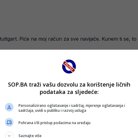
uttgart. Piće na moj račun za sve navijače. Kunem ti se, to b
entacije Sergej Barbarez.
sani pred predstojeće izazove, ali i koliko Demirović osjeć
vijača, a Demirović je svojim igrama i golovima brzo stekao
SOP.BA traži vašu dozvolu za korištenje ličnih
podataka za sljedeće:
adaju se da će upravo igrači poput Demirovića biti ključni 
Personalizirano oglašavanje i sadržaj, mjerenje oglašavanja i
sadržaja, uvidi u publiku i razvoj usluga
lje širom Bosne i Hercegovine, ali i među navijačima Stuttg
Pohrana i/ili pristup podacima na uređaju
Saznajte više