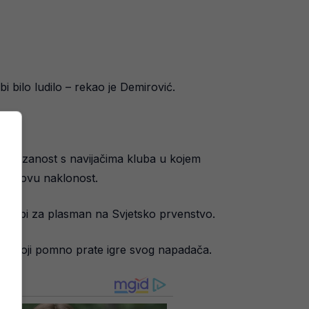
i bilo ludilo – rekao je Demirović.
a povezanost s navijačima kluba u kojem
 njihovu naklonost.
u borbi za plasman na Svjetsko prvenstvo.
arta koji pomno prate igre svog napadača.