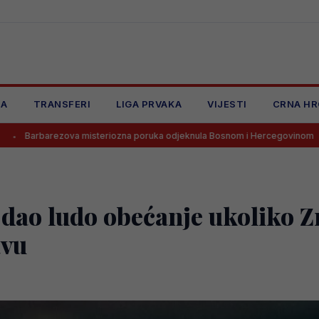
JA
TRANSFERI
LIGA PRVAKA
VIJESTI
CRNA HR
a misteriozna poruka odjeknula Bosnom i Hercegovinom
Gooooooo
ao ludo obećanje ukoliko Zm
avu