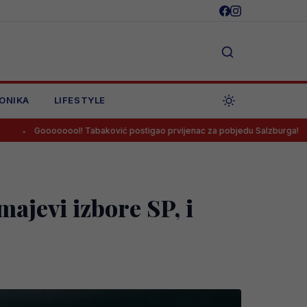
ONIKA
LIFESTYLE
l! Tabaković postigao prvijenac za pobjedu Salzburga!
Salah pot
ajevi izbore SP, i