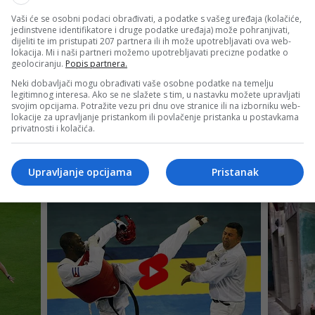
Vaši će se osobni podaci obrađivati, a podatke s vašeg uređaja (kolačiće,
jedinstvene identifikatore i druge podatke uređaja) može pohranjivati,
dijeliti te im pristupati 207 partnera ili ih može upotrebljavati ova web-
lokacija. Mi i naši partneri možemo upotrebljavati precizne podatke o
geolociranju.
Popis partnera.
Neki dobavljači mogu obrađivati vaše osobne podatke na temelju
legitimnog interesa. Ako se ne slažete s tim, u nastavku možete upravljati
svojim opcijama. Potražite vezu pri dnu ove stranice ili na izborniku web-
lokacije za upravljanje pristankom ili povlačenje pristanka u postavkama
privatnosti i kolačića.
Upravljanje opcijama
Pristanak