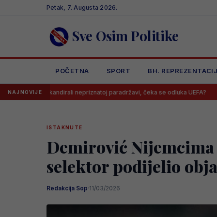
Skip
Petak, 7. Augusta 2026.
to
content
Sve Osim Politike
POČETNA
SPORT
BH. REPREZENTACI
skandirali nepriznatoj paradržavi, čeka se odluka UEFA?
Barbarezov
NAJNOVIJE
ISTAKNUTE
Demirović Nijemcima d
selektor podijelio obj
Redakcija Sop
·
11/03/2026