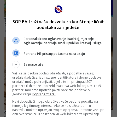
SOP.BA traži vašu dozvolu za korištenje ličnih
podataka za sljedeće:
Personalizirano oglašavanje i sadržaj, mjerenje
oglašavanja i sadržaja, uvidi u publiku i razvoj usluga
Pohrana i/ili pristup podacima na uređaju
Saznajte više
Vaši će se osobni podaci obrađivati, a podatke s vašeg
uređaja (kolačiće, jedinstvene identifikatore i druge podatke
uređaja) može pohranjivati, dijeliti te im pristupati 207
partnera ili ih može upotrebljavati ova web-lokacija. Mi i naši
partneri možemo upotrebljavati precizne podatke o
geolociranju.
Popis partnera.
Neki dobavljači mogu obrađivati vaše osobne podatke na
temelju legitimnog interesa. Ako se ne slažete s tim, u
nastavku možete upravljati svojim opcijama. Potražite vezu pri
dnu ove stranice ili na izborniku web-lokacije za upravljanje