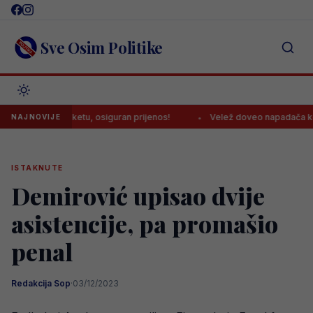
Skip
to
content
Sve Osim Politike
Eurobasketu, osiguran prijenos!
Velež doveo napadača kojeg su po
NAJNOVIJE
ISTAKNUTE
Demirović upisao dvije
asistencije, pa promašio
penal
Redakcija Sop
·
03/12/2023