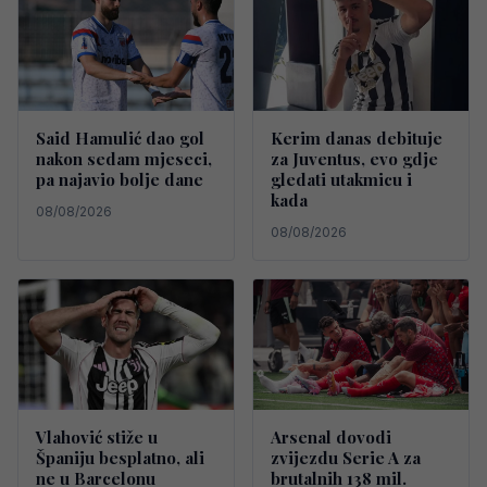
Said Hamulić dao gol
Kerim danas debituje
nakon sedam mjeseci,
za Juventus, evo gdje
pa najavio bolje dane
gledati utakmicu i
kada
08/08/2026
08/08/2026
Vlahović stiže u
Arsenal dovodi
Španiju besplatno, ali
zvijezdu Serie A za
ne u Barcelonu
brutalnih 138 mil.