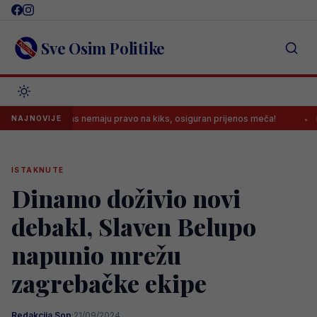
Skip
to
content
Sve Osim Politike
i večeras nemaju pravo na kiks, osiguran prijenos meča!
Novosti o
NAJNOVIJE
ISTAKNUTE
Dinamo doživio novi
debakl, Slaven Belupo
napunio mrežu
zagrebačke ekipe
Redakcija Sop
·
21/09/2024