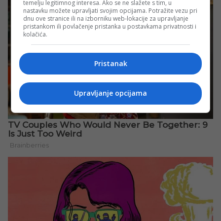
temelju legitimnog interesa. Ako se ne slažete s tim, u
nastavku možete upravljati svojim opcijama. Potražite vezu pri
dnu ove stranice ili na izborniku web-lokacije za upravljanje
pristankom ili povlačenje pristanka u postavkama privatnosti i
kolačića.
Pristanak
Upravljanje opcijama