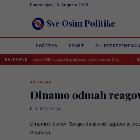
Skip
Ponedjeljak, 10. Augusta 2026.
to
content
Sve Osim Politike
POČETNA
SPORT
BH. REPREZENTACI
 karijere! Bh. napadač potpisao za Leicester City
Sudija Musić nare
NAJNOVIJE
AKTUELNO
Dinamo odmah reagova
E. H.
·
18/09/2024
Dinamov trener Sergej Jakirović izgubio je po
Bayerna.