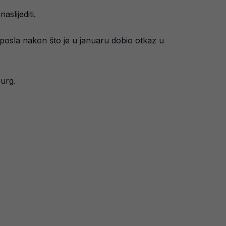
slijediti.
z posla nakon što je u januaru dobio otkaz u
burg.