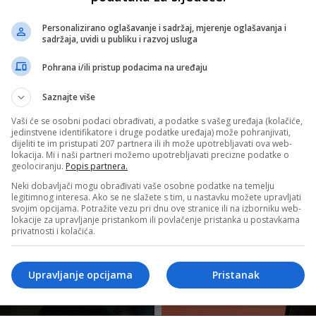
Personalizirano oglašavanje i sadržaj, mjerenje oglašavanja i
sadržaja, uvidi u publiku i razvoj usluga
Pohrana i/ili pristup podacima na uređaju
Saznajte više
Vaši će se osobni podaci obrađivati, a podatke s vašeg uređaja (kolačiće,
jedinstvene identifikatore i druge podatke uređaja) može pohranjivati,
dijeliti te im pristupati 207 partnera ili ih može upotrebljavati ova web-
lokacija. Mi i naši partneri možemo upotrebljavati precizne podatke o
geolociranju.
Popis partnera.
Neki dobavljači mogu obrađivati vaše osobne podatke na temelju
legitimnog interesa. Ako se ne slažete s tim, u nastavku možete upravljati
svojim opcijama. Potražite vezu pri dnu ove stranice ili na izborniku web-
lokacije za upravljanje pristankom ili povlačenje pristanka u postavkama
privatnosti i kolačića.
Upravljanje opcijama
Pristanak