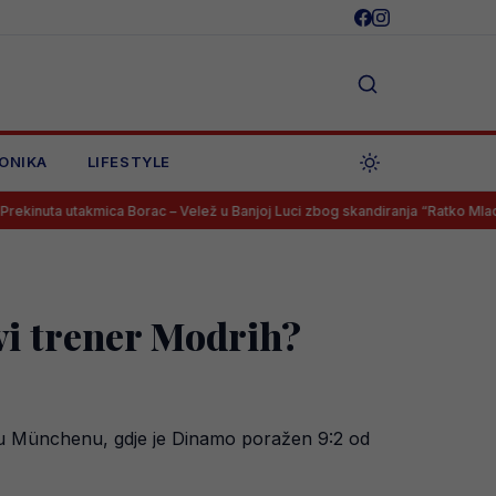
ONIKA
LIFESTYLE
ica Borac – Velež u Banjoj Luci zbog skandiranja “Ratko Mladić”
Sv
i trener Modrih?
a u Münchenu, gdje je Dinamo poražen 9:2 od