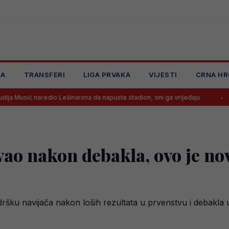
JA
TRANSFERI
LIGA PRVAKA
VIJESTI
CRNA HR
dio Lešinarima da napuste stadion, oni ga vrijeđaju
Prekinuta utakm
o nakon debakla, ovo je nov
dršku navijača nakon loših rezultata u prvenstvu i debakl