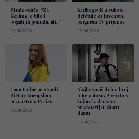
Pjanić otkrio: “Za
Alajbegović u subotu
Kerima je bilo i
debituje za Juventus,
bogatijih ponuda, ali..”
osiguran TV prijenos
06/08/2026
06/08/2026
Lana Pudar predvodi
Alajbegović dobio broj
BiH na Europskom
u Juventusu: Poznato s
prvenstvu u Parizu
kojim će dresom
predstavljati Staru
06/08/2026
damu
06/08/2026