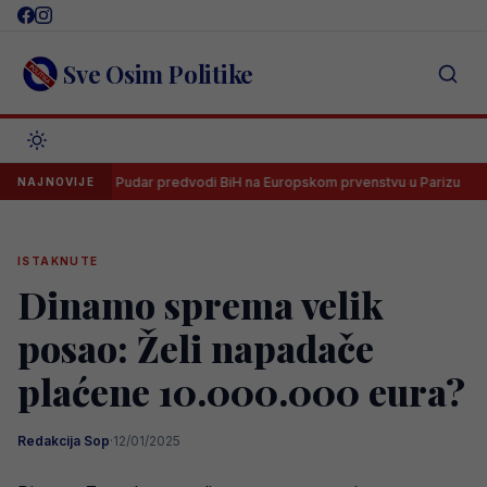
Skip
to
content
Sve Osim Politike
Lana Pudar predvodi BiH na Europskom prvenstvu u Parizu
A
NAJNOVIJE
ISTAKNUTE
Dinamo sprema velik
posao: Želi napadače
plaćene 10.000.000 eura?
Redakcija Sop
·
12/01/2025