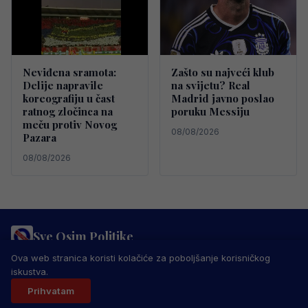
Neviđena sramota:
Zašto su najveći klub
Delije napravile
na svijetu? Real
koreografiju u čast
Madrid javno poslao
ratnog zločinca na
poruku Messiju
meču protiv Novog
08/08/2026
Pazara
08/08/2026
Sve Osim Politike
PRAVILA PRIVATNOSTI
MARKETING
USLOVI KORIŠTENJA
Ova web stranica koristi kolačiće za poboljšanje korisničkog
IMPRESSUM
KONTAKT
iskustva.
© 2026 Sve Osim Politike. Sva prava zadržana.
Prihvatam