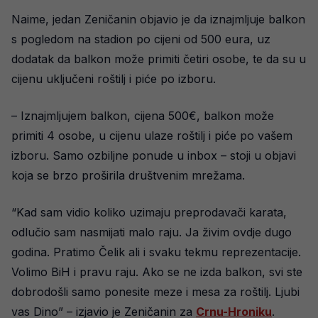
Naime, jedan Zeničanin objavio je da iznajmljuje balkon
s pogledom na stadion po cijeni od 500 eura, uz
dodatak da balkon može primiti četiri osobe, te da su u
cijenu uključeni roštilj i piće po izboru.
– Iznajmljujem balkon, cijena 500€, balkon može
primiti 4 osobe, u cijenu ulaze roštilj i piće po vašem
izboru. Samo ozbiljne ponude u inbox – stoji u objavi
koja se brzo proširila društvenim mrežama.
“Kad sam vidio koliko uzimaju preprodavači karata,
odlučio sam nasmijati malo raju. Ja živim ovdje dugo
godina. Pratimo Čelik ali i svaku tekmu reprezentacije.
Volimo BiH i pravu raju. Ako se ne izda balkon, svi ste
dobrodošli samo ponesite meze i mesa za roštilj. Ljubi
vas Dino” – izjavio je Zeničanin za
Crnu-Hroniku
.