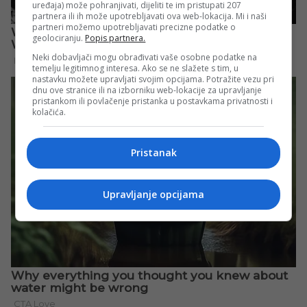
uređaja) može pohranjivati, dijeliti te im pristupati 207
partnera ili ih može upotrebljavati ova web-lokacija. Mi i naši
partneri možemo upotrebljavati precizne podatke o
geolociranju.
Popis partnera.
Neki dobavljači mogu obrađivati vaše osobne podatke na
temelju legitimnog interesa. Ako se ne slažete s tim, u
nastavku možete upravljati svojim opcijama. Potražite vezu pri
dnu ove stranice ili na izborniku web-lokacije za upravljanje
pristankom ili povlačenje pristanka u postavkama privatnosti i
kolačića.
Pristanak
Upravljanje opcijama