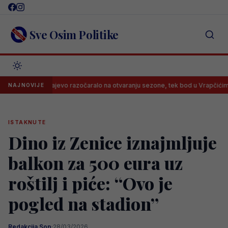
Skip
to
content
Sve Osim Politike
Sarajevo razočaralo na otvaranju sezone, tek bod u Vrapčićima
N
NAJNOVIJE
ISTAKNUTE
Dino iz Zenice iznajmljuje
balkon za 500 eura uz
roštilj i piće: “Ovo je
pogled na stadion”
Redakcija Sop
·
28/03/2026