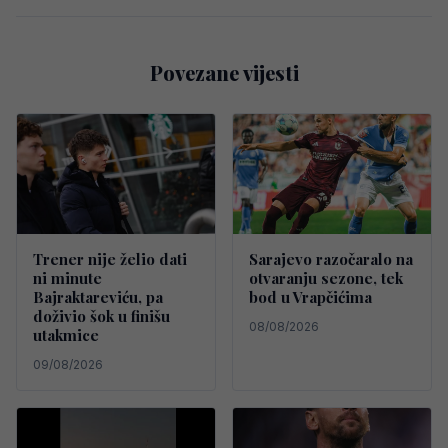
Povezane vijesti
Trener nije želio dati
Sarajevo razočaralo na
ni minute
otvaranju sezone, tek
Bajraktareviću, pa
bod u Vrapčićima
doživio šok u finišu
08/08/2026
utakmice
09/08/2026