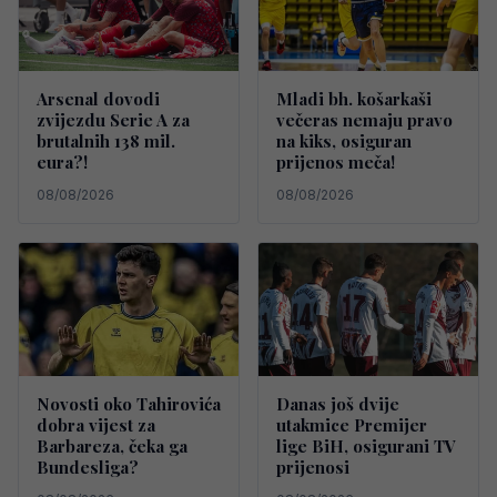
Arsenal dovodi
Mladi bh. košarkaši
zvijezdu Serie A za
večeras nemaju pravo
brutalnih 138 mil.
na kiks, osiguran
eura?!
prijenos meča!
08/08/2026
08/08/2026
Novosti oko Tahirovića
Danas još dvije
dobra vijest za
utakmice Premijer
Barbareza, čeka ga
lige BiH, osigurani TV
Bundesliga?
prijenosi