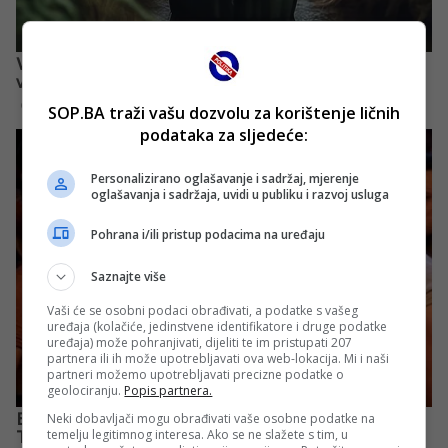
SOP.BA traži vašu dozvolu za korištenje ličnih
podataka za sljedeće:
Personalizirano oglašavanje i sadržaj, mjerenje
oglašavanja i sadržaja, uvidi u publiku i razvoj usluga
Pohrana i/ili pristup podacima na uređaju
Saznajte više
Vaši će se osobni podaci obrađivati, a podatke s vašeg
uređaja (kolačiće, jedinstvene identifikatore i druge podatke
uređaja) može pohranjivati, dijeliti te im pristupati 207
partnera ili ih može upotrebljavati ova web-lokacija. Mi i naši
partneri možemo upotrebljavati precizne podatke o
geolociranju.
Popis partnera.
Neki dobavljači mogu obrađivati vaše osobne podatke na
temelju legitimnog interesa. Ako se ne slažete s tim, u