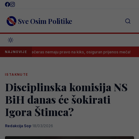
Skip
to
content
Sve Osim Politike
šarkaši večeras nemaju pravo na kiks, osiguran prijenos meča!
Nov
NAJNOVIJE
ISTAKNUTE
Disciplinska komisija NS
BiH danas će šokirati
Igora Štimca?
Redakcija Sop
·
18/03/2026