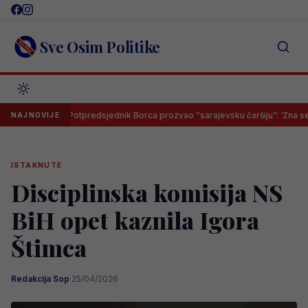
Skip
to
content
Sve Osim Politike
Potpredsjednik Borca prozvao “sarajevsku čaršiju”: ‘Zna se šta njih na
NAJNOVIJE
ISTAKNUTE
Disciplinska komisija NS
BiH opet kaznila Igora
Štimca
Redakcija Sop
·
25/04/2026