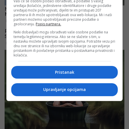
Vaši će se osobni podaci obrađivati, a podatke s vašeg
uređaja (kolačiće, jedinstvene identifikatore i druge podatke
uređaja) može pohranjivati, dijeliti te im pristupati 207
partnera ili ih može upotrebljavati ova web-lokacija. Mi i naši
partneri možemo upotrebljavati precizne podatke o
geolociranju.
Popis partnera.
Neki dobavljači mogu obrađivati vaše osobne podatke na
temelju legitimnog interesa. Ako se ne slažete s tim, u
nastavku možete upravljati svojim opcijama. Potražite vezu pri
dnu ove stranice ili na izborniku web-lokacije za upravljanje
pristankom ili povlačenje pristanka u postavkama privatnosti i
kolačića.
Pristanak
Upravljanje opcijama