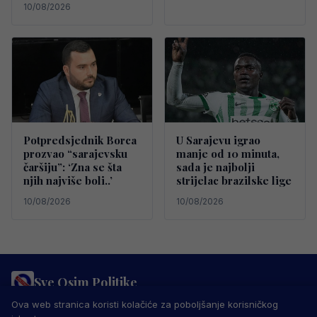
10/08/2026
Potpredsjednik Borca
U Sarajevu igrao
prozvao “sarajevsku
manje od 10 minuta,
čaršiju”: ‘Zna se šta
sada je najbolji
njih najviše boli..’
strijelac brazilske lige
10/08/2026
10/08/2026
Sve Osim Politike
PRAVILA PRIVATNOSTI
MARKETING
USLOVI KORIŠTENJA
Ova web stranica koristi kolačiće za poboljšanje korisničkog
IMPRESSUM
KONTAKT