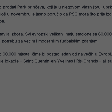
io prodati Park prinčeva, koji je u njegovom vlasništvu, up
 još u novembru je jasno poručio da PSG mora što prije izgra
ba.
vlja izbora. Svi evropski velikani imaju stadione sa 80.000
i na potrebu za većim i modernijim fudbalskim zdanjem.
d 90.000 mjesta, čime bi postao jedan od najvećih u Evropi, 
e lokacije – Saint-Quentin-en-Yvelines i Ris-Orangis – ali su 