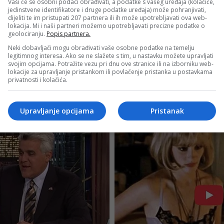
Vaši će se osobni podaci obrađivati, a podatke s vašeg uređaja (kolačiće,
jedinstvene identifikatore i druge podatke uređaja) može pohranjivati,
dijeliti te im pristupati 207 partnera ili ih može upotrebljavati ova web-
lokacija. Mi i naši partneri možemo upotrebljavati precizne podatke o
geolociranju.
Popis partnera.
Neki dobavljači mogu obrađivati vaše osobne podatke na temelju
legitimnog interesa. Ako se ne slažete s tim, u nastavku možete upravljati
svojim opcijama. Potražite vezu pri dnu ove stranice ili na izborniku web-
lokacije za upravljanje pristankom ili povlačenje pristanka u postavkama
privatnosti i kolačića.
Upravljanje opcijama
Pristanak