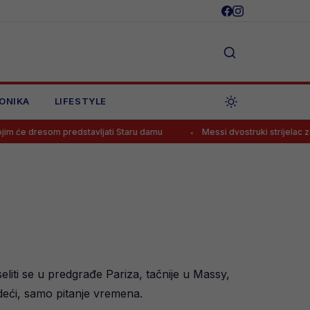
ONIKA
LIFESTYLE
 predstavljati Staru damu
Messi dvostruki strijelac za klub nakon 
liti se u predgrađe Pariza, tačnije u Massy,
udeći, samo pitanje vremena.