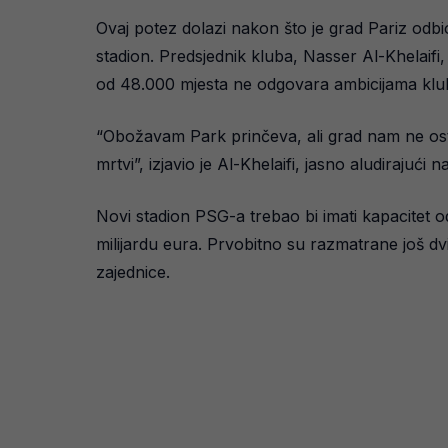
Ovaj potez dolazi nakon što je grad Pariz odb
stadion. Predsjednik kluba, Nasser Al-Khelaifi,
od 48.000 mjesta ne odgovara ambicijama klu
“Obožavam Park prinčeva, ali grad nam ne osta
mrtvi”, izjavio je Al-Khelaifi, jasno aludirajuć
Novi stadion PSG-a trebao bi imati kapacitet o
milijardu eura. Prvobitno su razmatrane još dvij
zajednice.