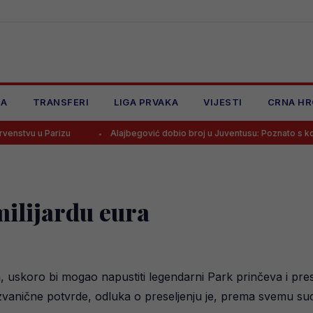
JA
TRANSFERI
LIGA PRVAKA
VIJESTI
CRNA HR
izu
Alajbegović dobio broj u Juventusu: Poznato s kojim će dresom
ilijardu eura
, uskoro bi mogao napustiti legendarni Park prinčeva i prese
a zvanične potvrde, odluka o preseljenju je, prema svemu s