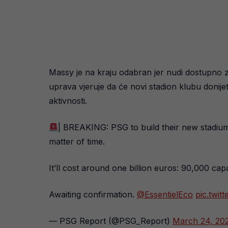
Massy je na kraju odabran jer nudi dostupno ze
uprava vjeruje da će novi stadion klubu donije
aktivnosti.
| BREAKING: PSG to build their new stadiu
matter of time.
It’ll cost around one billion euros: 90,000 capa
Awaiting confirmation.
@EssentielEco
pic.twit
— PSG Report (@PSG_Report)
March 24, 20