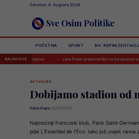
Skip
Četvrtak, 6. Augusta 2026.
to
content
Sve Osim Politike
POČETNA
SPORT
BH. REPREZENTACI
V prijenos
Lana Pudar predvodi BiH na Europskom prvenstvu u Par
NAJNOVIJE
AKTUELNO
Dobijamo stadion od m
Haris Kapo
·
25/03/2025
Najmoćniji francuski klub, Paris Saint-Germain
piše L‘Essentiel de l‘Éco. Iako još uvijek nem