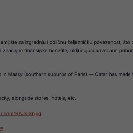
mljište za izgradnju i odličnu željezničku povezanost, što
ti značajne finansijske benefite, uključujući povećane priho
m in Massy (southern suburbs of Paris) — Qatar has made t
city, alongside stores, hotels, etc.
ter.com/RAJslSnjgq
25