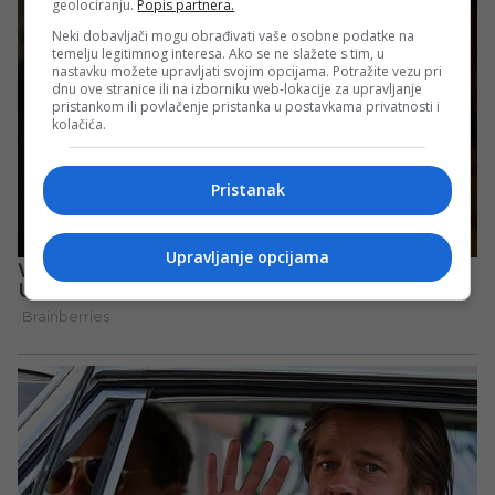
geolociranju.
Popis partnera.
Neki dobavljači mogu obrađivati vaše osobne podatke na
temelju legitimnog interesa. Ako se ne slažete s tim, u
nastavku možete upravljati svojim opcijama. Potražite vezu pri
dnu ove stranice ili na izborniku web-lokacije za upravljanje
pristankom ili povlačenje pristanka u postavkama privatnosti i
kolačića.
Pristanak
Upravljanje opcijama