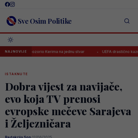
Skip
to
content
Sve Osim Politike
Piero upozorio Kerima na jednu stvar
UEFA drastično kaznila Borac,
NAJNOVIJE
ISTAKNUTE
Dobra vijest za navijače,
evo koja TV prenosi
evropske mečeve Sarajeva
i Željezničara
Redakcija Sop
·
12/06/2025