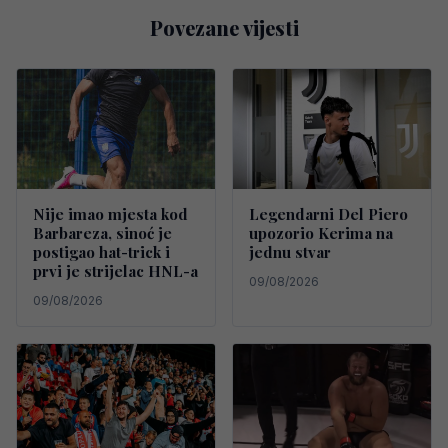
Povezane vijesti
Nije imao mjesta kod
Legendarni Del Piero
Barbareza, sinoć je
upozorio Kerima na
postigao hat-trick i
jednu stvar
prvi je strijelac HNL-a
09/08/2026
09/08/2026