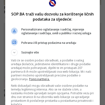
SOP.BA traži vašu dozvolu za korištenje ličnih
podataka za sljedeće:
Personalizirano oglašavanje i sadržaj, mjerenje
oglašavanja i sadržaja, uvidi u publiku i razvoj usluga
Pohrana i/ili pristup podacima na uređaju
Saznajte više
Vaši će se osobni podaci obrađivati, a podatke s vašeg
uređaja (kolačiće, jedinstvene identifikatore i druge podatke
uređaja) može pohranjivati, dijeliti te im pristupati 207
partnera ili ih može upotrebljavati ova web-lokacija. Mi i naši
partneri možemo upotrebljavati precizne podatke o
geolociranju.
Popis partnera.
Neki dobavljači mogu obrađivati vaše osobne podatke na
temelju legitimnog interesa. Ako se ne slažete s tim, u
nastavku možete upravljati svojim opcijama. Potražite vezu pri
dnu ove stranice ili na izborniku web-lokacije za upravljanje
pristankom ili povlačenje pristanka u postavkama privatnosti i
kolačića.