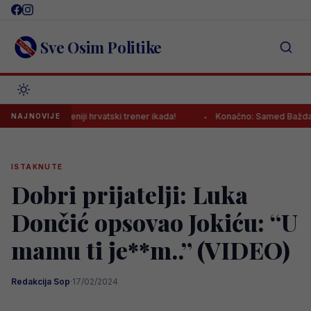
Skip
to
content
Sve Osim Politike
 najplaćeniji hrvatski trener ikada!
Konačno: Samed Baždar ima nov
NAJNOVIJE
ISTAKNUTE
Dobri prijatelji: Luka
Dončić opsovao Jokiću: “U
mamu ti je**m..” (VIDEO)
Redakcija Sop
·
17/02/2024