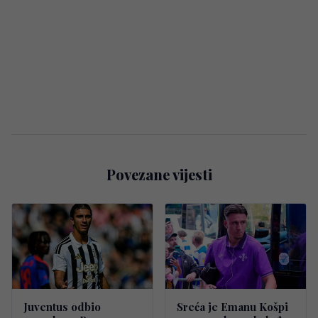
Povezane vijesti
Juventus odbio
Sreća je Emanu Košpi