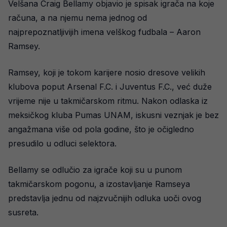
Velšana Craig Bellamy objavio je spisak igrača na koje
računa, a na njemu nema jednog od
najprepoznatljivijih imena velškog fudbala – Aaron
Ramsey.
Ramsey, koji je tokom karijere nosio dresove velikih
klubova poput Arsenal F.C. i Juventus F.C., već duže
vrijeme nije u takmičarskom ritmu. Nakon odlaska iz
meksičkog kluba Pumas UNAM, iskusni veznjak je bez
angažmana više od pola godine, što je očigledno
presudilo u odluci selektora.
Bellamy se odlučio za igrače koji su u punom
takmičarskom pogonu, a izostavljanje Ramseya
predstavlja jednu od najzvučnijih odluka uoči ovog
susreta.