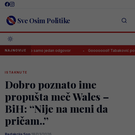
Skip
to
content
Sve Osim Politike
i Zmaj imao samo jedan odgovor
Goooooool! Tabaković postigao p
NAJNOVIJE
ISTAKNUTE
Dobro poznato ime
propušta meč Wales –
BiH: “Nije na meni da
pričam..”
Redakcija Sop
·
18/03/2026