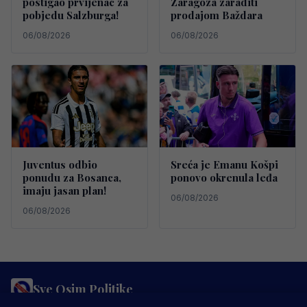
postigao prvijenac za
Zaragoza zaraditi
pobjedu Salzburga!
prodajom Baždara
06/08/2026
06/08/2026
Juventus odbio
Sreća je Emanu Košpi
ponudu za Bosanca,
ponovo okrenula leđa
imaju jasan plan!
06/08/2026
06/08/2026
Sve Osim Politike
PRAVILA PRIVATNOSTI
MARKETING
USLOVI KORIŠTENJA