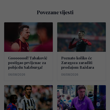
Povezane vijesti
Goooooool! Tabaković
Poznato koliko će
postigao prvijenac za
Zaragoza zaraditi
pobjedu Salzburga!
prodajom Baždara
06/08/2026
06/08/2026