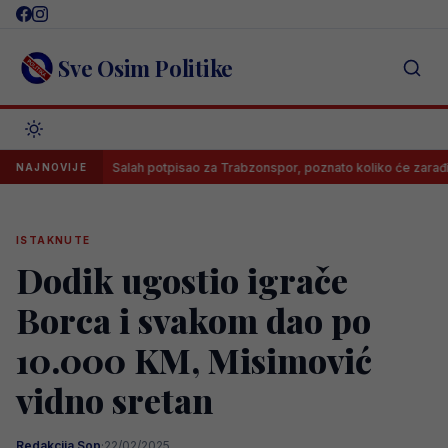
Skip
to
content
Sve Osim Politike
a!
Salah potpisao za Trabzonspor, poznato koliko će zarađivati
NAJNOVIJE
ISTAKNUTE
Dodik ugostio igrače
Borca i svakom dao po
10.000 KM, Misimović
vidno sretan
Redakcija Sop
·
22/02/2025