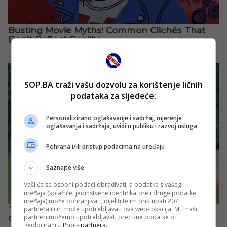
SOP.BA traži vašu dozvolu za korištenje ličnih
podataka za sljedeće:
Personalizirano oglašavanje i sadržaj, mjerenje
oglašavanja i sadržaja, uvidi u publiku i razvoj usluga
Pohrana i/ili pristup podacima na uređaju
Saznajte više
Vaši će se osobni podaci obrađivati, a podatke s vašeg
uređaja (kolačiće, jedinstvene identifikatore i druge podatke
uređaja) može pohranjivati, dijeliti te im pristupati 207
partnera ili ih može upotrebljavati ova web-lokacija. Mi i naši
partneri možemo upotrebljavati precizne podatke o
geolociranju.
Popis partnera.