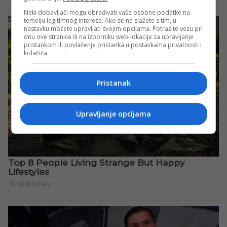
Neki dobavljači mogu obrađivati vaše osobne podatke na
temelju legitimnog interesa. Ako se ne slažete s tim, u
nastavku možete upravljati svojim opcijama. Potražite vezu pri
dnu ove stranice ili na izborniku web-lokacije za upravljanje
pristankom ili povlačenje pristanka u postavkama privatnosti i
kolačića.
Pristanak
Upravljanje opcijama