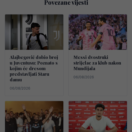
Povezane vijesti
Alajbegović dobio broj
Messi dvostruki
u Juventusu: Poznato s
strijelac za klub nakon
kojim će dresom
Mundijala
predstavljati Staru
06/08/2026
damu
06/08/2026