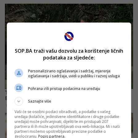
SOP.BA traži vašu dozvolu za korištenje ličnih
podataka za sljedeće:
Personalizirano oglašavanje i sadržaj, mjerenje
oglašavanja i sadržaja, uvidi u publiku i razvoj usluga
Pohrana i/ili pristup podacima na uređaju
Saznajte više
Vaši će se osobni podaci obrađivati, a podatke s vašeg
uređaja (kolačiće, jedinstvene identifikatore i druge podatke
uređaja) može pohranjivati, dijeliti te im pristupati 207
partnera ili ih može upotrebljavati ova web-lokacija. Mi i naši
partneri možemo upotrebljavati precizne podatke o
geolociranju.
Popis partnera.