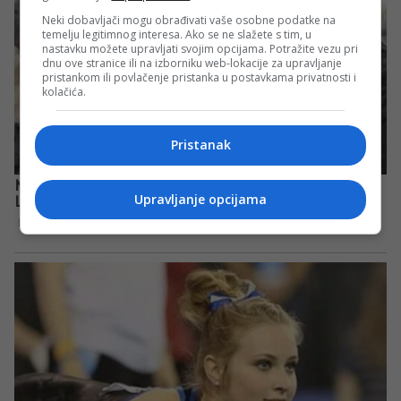
Neki dobavljači mogu obrađivati vaše osobne podatke na
temelju legitimnog interesa. Ako se ne slažete s tim, u
nastavku možete upravljati svojim opcijama. Potražite vezu pri
dnu ove stranice ili na izborniku web-lokacije za upravljanje
pristankom ili povlačenje pristanka u postavkama privatnosti i
kolačića.
Pristanak
Upravljanje opcijama