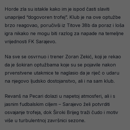
Horde zla su istakle kako im je ispod časti slaviti
unaprijed “dogovoren trofej”. Klub je na ove optužbe
brzo reagovao, poručivši iz Titove 38b da poraz i loša
igra nikako ne mogu biti razlog za napade na temeljne
vrijednosti FK Sarajevo.
Na sve se osvrnuo i trener Zoran Zekić, koji je rekao
da je šokiran optužbama koje su se pojavile nakon
prvenstvene utakmice te naglasio da je riječ o udaru
na njegovo ljudsko dostojanstvo, ali i na sam klub.
Revanš na Pecari dolazi u napetoj atmosferi, ali i s
jasnim fudbalskim ciljem – Sarajevo želi potvrditi
osvajanje trofeja, dok Široki Brijeg traži čudo i motiv
više u turbulentnoj završnici sezone.