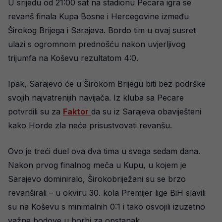
U srijedu od 21:00 sat na stadionu Pecara igra se
revanš finala Kupa Bosne i Hercegovine između
Širokog Brijega i Sarajeva. Bordo tim u ovaj susret
ulazi s ogromnom prednošću nakon uvjerljivog
trijumfa na Koševu rezultatom 4:0.
Ipak, Sarajevo će u Širokom Brijegu biti bez podrške
svojih najvatrenijih navijača. Iz kluba sa Pecare
potvrdili su za
Faktor
da su iz Sarajeva obaviješteni
kako Horde zla neće prisustvovati revanšu.
Ovo je treći duel ova dva tima u svega sedam dana.
Nakon prvog finalnog meča u Kupu, u kojem je
Sarajevo dominiralo, Širokobriježani su se brzo
revanširali – u okviru 30. kola Premijer lige BiH slavili
su na Koševu s minimalnih 0:1 i tako osvojili izuzetno
važne bodove u borbi za opstanak.