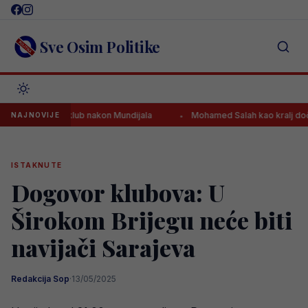
Skip
to
content
Sve Osim Politike
jelac za klub nakon Mundijala
Mohamed Salah kao kralj dočekan u T
NAJNOVIJE
ISTAKNUTE
Dogovor klubova: U
Širokom Brijegu neće biti
navijači Sarajeva
Redakcija Sop
·
13/05/2025