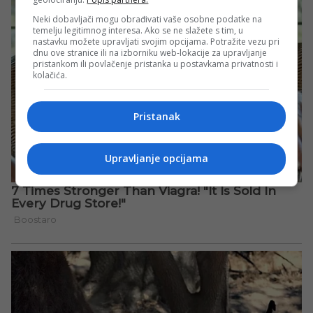
Neki dobavljači mogu obrađivati vaše osobne podatke na
temelju legitimnog interesa. Ako se ne slažete s tim, u
nastavku možete upravljati svojim opcijama. Potražite vezu pri
dnu ove stranice ili na izborniku web-lokacije za upravljanje
pristankom ili povlačenje pristanka u postavkama privatnosti i
kolačića.
Pristanak
Upravljanje opcijama