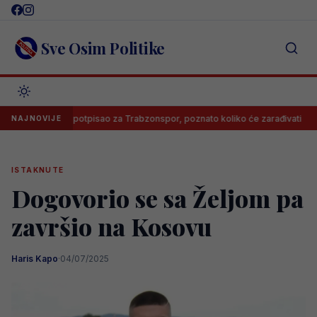
Skip
to
content
Sve Osim Politike
ah potpisao za Trabzonspor, poznato koliko će zarađivati
Poznato 
NAJNOVIJE
ISTAKNUTE
Dogovorio se sa Željom pa
završio na Kosovu
Haris Kapo
·
04/07/2025