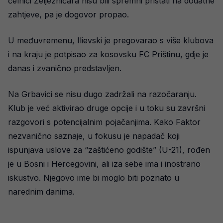
čelnici Željezničara nisu bili spremni pristati na dodatne
zahtjeve, pa je dogovor propao.
U međuvremenu, Ilievski je pregovarao s više klubova
i na kraju je potpisao za kosovsku FC Prištinu, gdje je
danas i zvanično predstavljen.
Na Grbavici se nisu dugo zadržali na razočaranju.
Klub je već aktivirao druge opcije i u toku su završni
razgovori s potencijalnim pojačanjima. Kako Faktor
nezvanično saznaje, u fokusu je napadač koji
ispunjava uslove za “zaštićeno godište” (U-21), rođen
je u Bosni i Hercegovini, ali iza sebe ima i inostrano
iskustvo. Njegovo ime bi moglo biti poznato u
narednim danima.