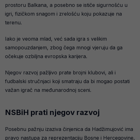
prostoru Balkana, a posebno se ističe sigurnošću u
igri, fizičkom snagom i zrelošću koju pokazuje na
terenu.
Iako je veoma mlad, već sada igra s velikim
samopouzdanjem, zbog čega mnogi vjeruju da ga
očekuje ozbiljna evropska karijera.
Njegov razvoj pažljivo prate brojni klubovi, ali i
fudbalski stručnjaci koji smatraju da bi mogao postati
važan igrač na međunarodnoj sceni.
NSBiH prati njegov razvoj
Posebnu pažnju izaziva činjenica da Hadžimujović ima
pravo nastupa za reprezentaciju Bosne i Hercegovine,