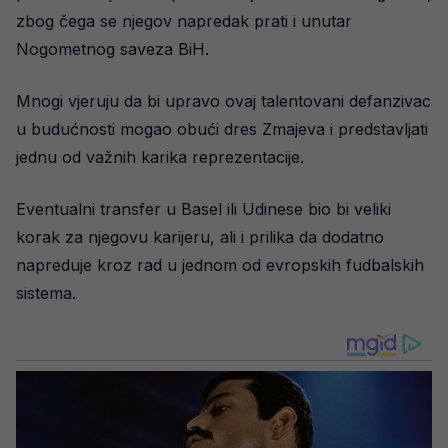
zbog čega se njegov napredak prati i unutar
Nogometnog saveza BiH.
Mnogi vjeruju da bi upravo ovaj talentovani defanzivac
u budućnosti mogao obući dres Zmajeva i predstavljati
jednu od važnih karika reprezentacije.
Eventualni transfer u Basel ili Udinese bio bi veliki
korak za njegovu karijeru, ali i prilika da dodatno
napreduje kroz rad u jednom od evropskih fudbalskih
sistema.