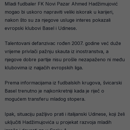
Mladi fudbaler FK Novi Pazar Ahmed Hadžimujović
mogao bi uskoro napraviti veliki iskorak u karijeri,
nakon što su za njegove usluge interes pokazali
evropski klubovi Basel i Udinese.
Talentovani defanzivac rođen 2007. godine već duže
vrijeme privlači pažnju skauta iz inostranstva, a
njegove dobre partije nisu prošle nezapaženo ni među
klubovima iz najjačih evropskih liga.
Prema informacijama iz fudbalskih krugova, švicarski
Basel trenutno je najkonkretniji kada je riječ o
mogućem transferu mladog stopera.
Ipak, situaciju pažljivo prati i italijanski Udinese, koji želi
uključiti Hadžimujovića u projekat razvoja mladih