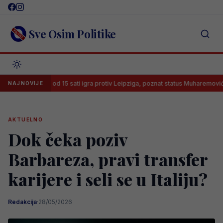
Skip
to
content
Sve Osim Politike
Leeds od 15 sati igra protiv Leipziga, poznat status Muharemovića
NAJNOVIJE
AKTUELNO
Dok čeka poziv
Barbareza, pravi transfer
karijere i seli se u Italiju?
Redakcija
·
28/05/2026