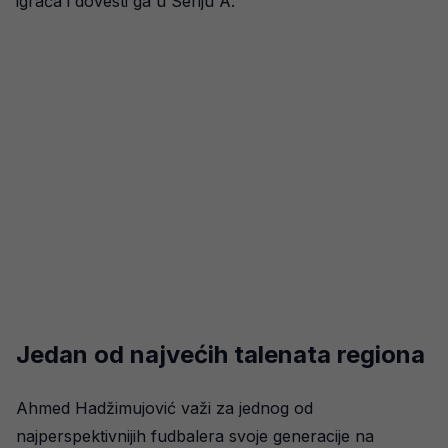
igrača i dovesti ga u Seriju A.
Jedan od najvećih talenata regiona
Ahmed Hadžimujović važi za jednog od
najperspektivnijih fudbalera svoje generacije na