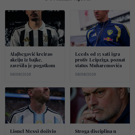
Alajbegović kreirao
Leeds od 15 sati igra
akciju iz bajke,
protiv Leipziga, poznat
završila je pogotkom
status Muharemovića
08/08/2026
08/08/2026
Lionel Messi doživio
Stroga disciplina u