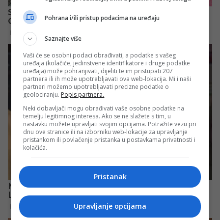
Pohrana i/ili pristup podacima na uređaju
Saznajte više
Vaši će se osobni podaci obrađivati, a podatke s vašeg
uređaja (kolačiće, jedinstvene identifikatore i druge podatke
uređaja) može pohranjivati, dijeliti te im pristupati 207
partnera ili ih može upotrebljavati ova web-lokacija. Mi i naši
partneri možemo upotrebljavati precizne podatke o
geolociranju.
Popis partnera.
Neki dobavljači mogu obrađivati vaše osobne podatke na
temelju legitimnog interesa. Ako se ne slažete s tim, u
nastavku možete upravljati svojim opcijama. Potražite vezu pri
dnu ove stranice ili na izborniku web-lokacije za upravljanje
pristankom ili povlačenje pristanka u postavkama privatnosti i
kolačića.
Pristanak
Upravljanje opcijama