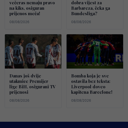
večeras nemaju pravo
dobra vijest za
na kiks, osiguran
Barbareza, čeka ga
prijenos meča!
Bundesliga?
08/08/2026
08/08/2026
Danas još dvije
Bomba koja je sve
utakmice Premijer
ostavila bez teksta:
lige BiH, osigurani TV
Liverpool doveo
prijenosi
kapitena Barcelone!
08/08/2026
08/08/2026