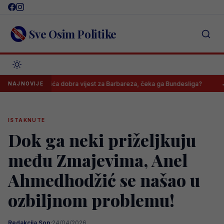
Skip
to
content
Sve Osim Politike
ahirovića dobra vijest za Barbareza, čeka ga Bundesliga?
Danas jo
NAJNOVIJE
ISTAKNUTE
Dok ga neki priželjkuju
među Zmajevima, Anel
Ahmedhodžić se našao u
ozbiljnom problemu!
Redakcija Sop
·
24/04/2026