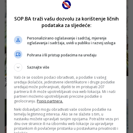
SOP.BA traži vašu dozvolu za korištenje ličnih
podataka za sljedeće:
Personalizirano oglašavanje i sadržaj, mjerenje
oglašavanja i sadržaja, uvidi u publiku i razvoj usluga
Pohrana i/ili pristup podacima na uređaju
Saznajte više
Vaši će se osobni podaci obrađivati, a podatke s vašeg
uređaja (kolačiće, jedinstvene identifikatore i druge podatke
uređaja) može pohranjivati, dijeliti te im pristupati 207
partnera ili ih može upotrebljavati ova web-lokacija. Mi i naši
partneri možemo upotrebljavati precizne podatke o
geolociranju.
Popis partnera.
Neki dobavljači mogu obrađivati vaše osobne podatke na
temelju legitimnog interesa. Ako se ne slažete s tim, u
nastavku možete upravljati svojim opcijama. Potražite vezu pri
dnu ove stranice ili na izborniku web-lokacije za upravljanje
pristankom ili povlačenje pristanka u postavkama privatnosti i