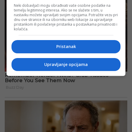
Neki dobavljači mogu obrađivati vaše osobne podatke na
temelju legitimnog interesa. Ako se ne slažete s tim, u
nastavku možete upravljati svojim opcijama. Potražite vezu pri
dnu ove stranice ili na izborniku web-lokacije za upravljanje
pristankom ili povlačenje pristanka u postavkama privatnosti i
kolačića.
Pristanak
Upravljanje opcijama