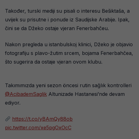
Također, turski mediji su pisali o interesu Bešiktaša, a
uvijek su prisutne i ponude iz Saudijske Arabije. Ipak,
čini se da Džeko ostaje vjeran Fenerbahčeu.
Nakon pregleda u istanbulskoj klinici, Džeko je objavio
fotografiju s plavo-žutim srcem, bojama Fenerbahčea,
što sugerira da ostaje vjeran ovom klubu.
Takımımızda yeni sezon öncesi rutin sağlık kontrolleri
@AcibademSaglik
Altunizade Hastanesi’nde devam
ediyor.
https://t.co/yBAmQy88ob
pic.twitter.com/xe5pgOxOcC