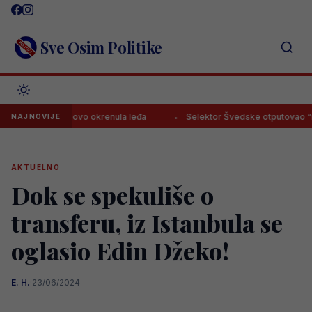
Skip
to
content
Sve Osim Politike
 Košpi ponovo okrenula leđa
Selektor Švedske otputovao “na noge
NAJNOVIJE
AKTUELNO
Dok se spekuliše o
transferu, iz Istanbula se
oglasio Edin Džeko!
E. H.
·
23/06/2024